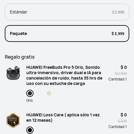
Estándar
$ 2,999
Paquete
$ 3,999
Regalo gratis
HUAWEI FreeBuds Pro 5 Gris, Sonido
$ 0
ultra-inmersivo, driver dual e IA para
$ 2,999
cancelación de ruido, hasta 35 hrs de
Cantidad:
1
uso con su estuche de carga
Gris
HUAWEI Loss Care ( aplica sólo 1 vez
$ 0
en 12 meses)
$ 299
Cantidad:
1