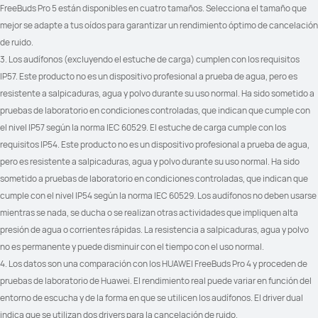
Carga inalámbrica
Carga inalámbrica
FreeBuds Pro 5 están disponibles en cuatro tamaños. Selecciona el tamaño que 
√
√
mejor se adapte a tus oídos para garantizar un rendimiento óptimo de cancelación 
de ruido.
3. Los audífonos (excluyendo el estuche de carga) cumplen con los requisitos 
IP57. Este producto no es un dispositivo profesional a prueba de agua, pero es 
resistente a salpicaduras, agua y polvo durante su uso normal. Ha sido sometido a 
pruebas de laboratorio en condiciones controladas, que indican que cumple con 
el nivel IP57 según la norma IEC 60529. El estuche de carga cumple con los 
requisitos IP54. Este producto no es un dispositivo profesional a prueba de agua, 
pero es resistente a salpicaduras, agua y polvo durante su uso normal. Ha sido 
sometido a pruebas de laboratorio en condiciones controladas, que indican que 
cumple con el nivel IP54 según la norma IEC 60529. Los audífonos no deben usarse 
mientras se nada, se ducha o se realizan otras actividades que impliquen alta 
presión de agua o corrientes rápidas. La resistencia a salpicaduras, agua y polvo 
no es permanente y puede disminuir con el tiempo con el uso normal.
4. Los datos son una comparación con los HUAWEI FreeBuds Pro 4 y proceden de 
pruebas de laboratorio de Huawei. El rendimiento real puede variar en función del 
entorno de escucha y de la forma en que se utilicen los audífonos. El driver dual  
indica que se utilizan dos drivers para la cancelación de ruido.