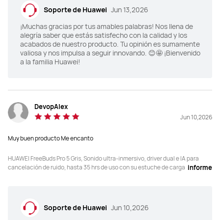
hasta 100 dB
Soporte de Huawei
Jun 13,2026
¡Muchas gracias por tus amables palabras! Nos llena de
alegría saber que estás satisfecho con la calidad y los
acabados de nuestro producto. Tu opinión es sumamente
valiosa y nos impulsa a seguir innovando. 😊🤩 ¡Bienvenido
Si
—
a la familia Huawei!
DevopAlex
IP57
IP54
Jun 10,2026
Muy buen producto Me encanto
ANC apagado:

ANC desactivado:

HUAWEI FreeBuds Pro 5 Gris, Sonido ultra-inmersivo, driver dual e IA para
9 horas con una carga

7 horas con una sola carga

cancelación de ruido, hasta 35 hrs de uso con su estuche de carga
informe
38 horas con el estuche de carga

33 horas con el estuche de carga

ANC activado:

ANC encendido:

5 horas con una sola carga

6 horas con una carga

23 horas con el estuche de carga
25 horas con el estuche de carga
Soporte de Huawei
Jun 10,2026