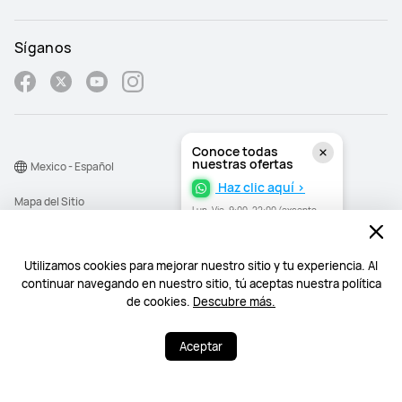
Síganos
Conoce todas
nuestras ofertas
Mexico - Español
Haz clic aquí >
Mapa del Sitio
Lun–Vie, 9:00–22:00 (excepto
festivos)
Términos de Uso
Declaración de privacidad
Utilizamos cookies para mejorar nuestro sitio y tu experiencia. Al
continuar navegando en nuestro sitio, tú aceptas nuestra política
Cookies
de cookies.
Descubre más.
©2026 Huawei Device Co., Ltd. All rights reserved.
Aceptar