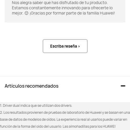
Nos alegra saber que has disfrutado de tu producto.
Controles
Controles
Estamos constantemente innovando para ofrecerte lo
Pulsar dos veces: 
Pulsar dos veces: 
mejor. 😊 ¡Gracias por formar parte de la familia Huawei!
Reproducir/Pausar audio; 
Reproducir/Pausar audio; 
Responder/Terminar una llamada

Responder/Terminar una llamada

Pulsar tres veces: Saltar a la 
Pulsar tres veces: Saltar a la 
siguiente pista

siguiente pista

Deslizar hacia adelante/atrás: 
Deslizar hacia adelante/atrás: 
Subir/Bajar el volumen

Subir/Bajar el volumen

Mantener pulsado: Activar el 
Mantener pulsado: 
asistente de voz, 
Habilitar/Deshabilitar reducción de 
Escriba reseña >
habilitar/deshabilitar la reducción 
ruido y rechazar llamadas
de ruido y rechazar llamadas.
Movimiento de la cabeza
Movimiento de la cabeza
Pulsar dos veces: 
Asiente con la cabeza: Responde la 
Reproducir/Pausar audio; 
llamada

Responder/Terminar una llamada

Niega con la cabeza: Rechaza la 
Artículos recomendados
Pulsar tres veces: Saltar a la 
llamada
siguiente pista

Deslizar hacia adelante/atrás: 
Subir/Bajar el volumen

1. Driver dual indica que se utilizan dos drivers.
Mantener pulsado: Activar el 
asistente de voz, 
2. Los resultados provienen de pruebas de laboratorio de Huawei y se basan en una 
habilitar/deshabilitar la reducción 
de ruido y rechazar llamadas.
base de datos de modelos de oídos. La experiencia real al usarlos puede variar en 
función de la forma del oído del usuario. Las almohadillas para los HUAWEI 