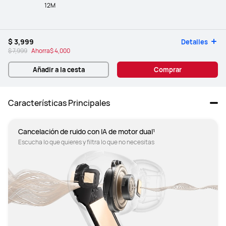
12M
$ 3,999
Detalles
$ 7,999
Ahorra
$ 4,000
Añadir a la cesta
Comprar
Características Principales
Cancelación de ruido con IA de motor dual¹
Escucha lo que quieres y filtra lo que no necesitas