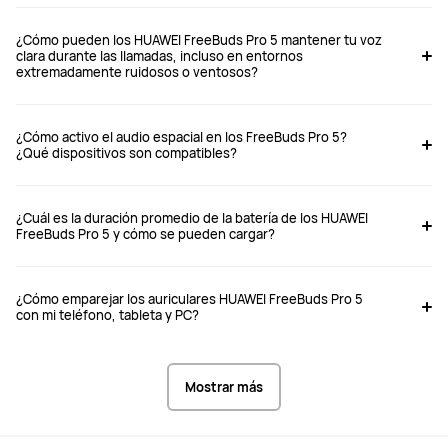
FreeBuds Pro 5
FreeBuds Pro 4
¿Cómo pueden los HUAWEI FreeBuds Pro 5 mantener tu voz
Desde $ 2,999
Desde $ 3,999
clara durante las llamadas, incluso en entornos
extremadamente ruidosos o ventosos?
$ 3,999
Comprar
Comprar
¿Cómo activo el audio espacial en los FreeBuds Pro 5?
¿Qué dispositivos son compatibles?
Tipo de auriculares
Tipo de auriculares
¿Cuál es la duración promedio de la batería de los HUAWEI
En oído
En oído
FreeBuds Pro 5 y cómo se pueden cargar?
¿Cómo emparejar los auriculares HUAWEI FreeBuds Pro 5
con mi teléfono, tableta y PC?
Cancelación de ruido de motor dual, 
Cancelación dinámica de ruido
mejorada en un 220%
Mostrar más
Conciencia
Conciencia
Sí, mejora del 100%
Si