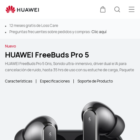
Abr
Carrito
Búsque
12 meses gratis de Loss Care
Preguntas frecuentes sobre pedidos y compras:
Clic aquí
Nuevo
HUAWEI FreeBuds Pro 5
HUAWEI FreeBuds Pro 5 Gris, Sonido ultra-inmersivo, driver dual e IA para
cancelación de ruido, hasta 35 hrs de uso con su estuche de carga, Paquete
Características
Especificaciones
Soporte de Producto