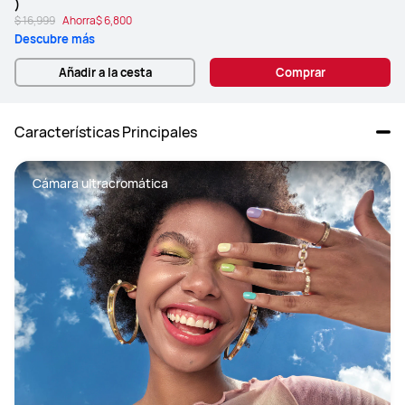
)
$ 16,999
Ahorra
$ 6,800
Descubre más
Añadir a la cesta
Comprar
Características Principales
Cámara ultracromática