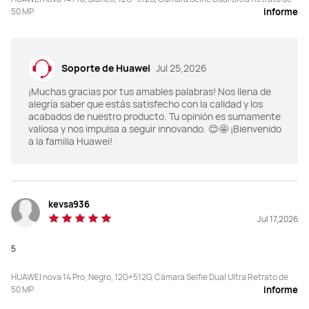
50 MP
informe
Almacenamiento
Almacenamiento
12 GB + 512 GB
12 GB + 512 GB
Software
Software
Soporte de Huawei
Jul 25,2026
EMUI 15.0
EMUI 14.2
¡Muchas gracias por tus amables palabras! Nos llena de
alegría saber que estás satisfecho con la calidad y los
NFC
NFC
acabados de nuestro producto. Tu opinión es sumamente
valiosa y nos impulsa a seguir innovando. 😊🤩 ¡Bienvenido
Sí
Sí
a la familia Huawei!
kevsa936
Jul 17,2026
5
HUAWEI nova 14 Pro, Negro, 12G+512G, Cámara Selfie Dual Ultra Retrato de
50 MP
informe