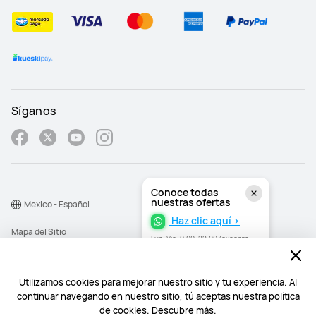
Síganos
Conoce todas
nuestras ofertas
Mexico - Español
Haz clic aquí >
Mapa del Sitio
Lun–Vie, 9:00–22:00 (excepto
festivos)
Términos de Uso
Declaración de privacidad
Utilizamos cookies para mejorar nuestro sitio y tu experiencia. Al
continuar navegando en nuestro sitio, tú aceptas nuestra política
Cookies
de cookies.
Descubre más.