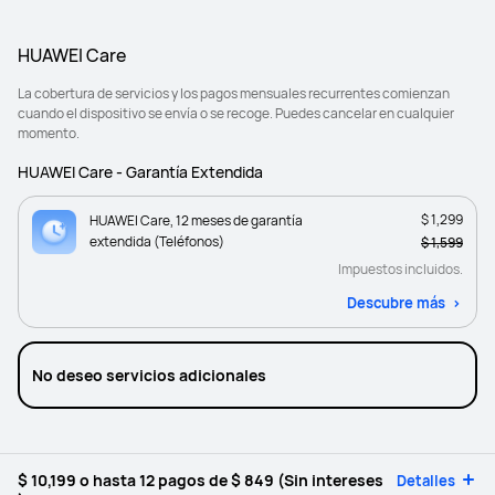
HUAWEI Care
La cobertura de servicios y los pagos mensuales recurrentes comienzan
cuando el dispositivo se envía o se recoge. Puedes cancelar en cualquier
momento.
HUAWEI Care - Garantía Extendida
$ 1,299
HUAWEI Care, 12 meses de garantía
extendida (Teléfonos)
$ 1,599
Impuestos incluidos.
Descubre más
No deseo servicios adicionales
$ 10,199
o hasta 12 pagos de
$ 849
(Sin intereses
Detalles