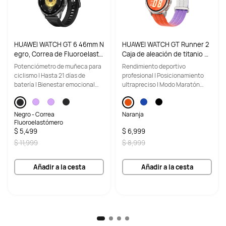
HUAWEI WATCH GT 6 46mm N
HUAWEI WATCH GT Runner 2
egro, Correa de Fluoroelastó
Caja de aleación de titanio na
mero, Hasta 21 días, Potenció
ranja Correa de nailon color
Potenciómetro de muñeca para
Rendimiento deportivo
metro para ciclismo, Paquete
naranja blanco degradado
ciclismo | Hasta 21 días de
profesional | Posicionamiento
batería | Bienestar emocional
ultrapreciso | Modo Maratón
multidimensional
inteligente
Negro - Correa
Naranja
Fluoroelastómero
$ 5,499
$ 6,999
$ 11,999
$ 8,999
Añadir a la cesta
Añadir a la cesta