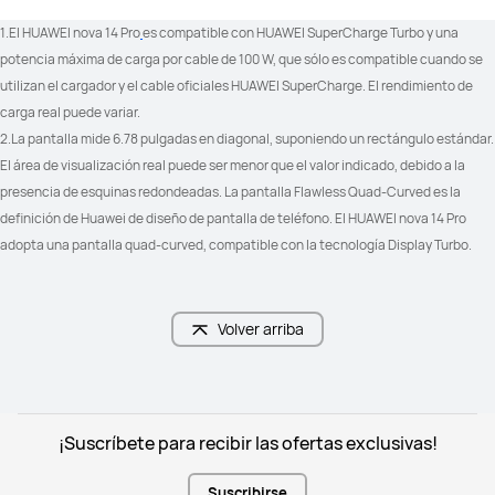
1.El HUAWEI nova 14 Pro
es compatible con HUAWEI SuperCharge Turbo y una 
potencia máxima de carga por cable de 100 W, que sólo es compatible cuando se 
utilizan el cargador y el cable oficiales HUAWEI SuperCharge. El rendimiento de 
carga real puede variar.
2.La pantalla mide 6.78 pulgadas en diagonal, suponiendo un rectángulo estándar. 
El área de visualización real puede ser menor que el valor indicado, debido a la 
presencia de esquinas redondeadas. La pantalla Flawless Quad-Curved es la 
definición de Huawei de diseño de pantalla de teléfono. El HUAWEI nova 14 Pro 
adopta una pantalla quad-curved, compatible con la tecnología Display Turbo.
Volver arriba
¡Suscríbete para recibir las ofertas exclusivas!
Suscribirse