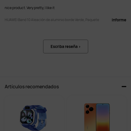
en los modos de natación y carrera 
en los modos de natación y carrera 
nice product. Very pretty, I like it
en interiores
en interiores
HUAWEI Band 10 Aleación de aluminio borde Verde, Paquete
informe
Batería
Batería
Tipo de carga: carga magnética;

Tipo de carga: carga magnética;

Tiempo de carga: 45 minutos;

Tiempo de carga: 45 minutos;

Uso máximo:14 días;

Uso máximo:14 días;

AOD: 3 días
AOD: 3 días
Escriba reseña >
Resistencia al agua
Resistencia al agua
5ATM
5ATM
Sistema Operativo
Sistema Operativo
EMUI 5.0 o posterior

EMUI 5.0 o posterior

Artículos recomendados
Android 8.0 o posterior

Android 8.0 o posterior

iOS 13.0 o posterior
iOS 13.0 o posterior