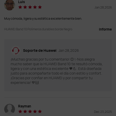
Luis
Jan 28,2026
Salud cardíaca
Salud cardíaca
Alertas oportunas sobre posibles 
Alertas oportunas sobre posibles 
Muy cómoda, ligera y su estética excelentemente bien.
riesgos de fibrilación auricular y 
riesgos de fibrilación auricular y 
latidos prematuros.

latidos prematuros.

Análisis de arritmias
Análisis de arritmias
HUAWEI Band 10 Polímeros durables borde Negro
informe
Gestión del bienestar 
Gestión del bienestar 
emocional
emocional
Soporte de Huawei
Jan 28,2026
Compatible
Compatible
¡Muchas gracias por tu comentario! 😊✨Nos alegra
Ejercicios de respiración
Ejercicios de respiración
mucho saber que la HUAWEI Band 10 te resultó cómoda,
ligera y con una estética excelente 🖤💪. Está diseñada
Compatible

Compatible

justo para acompañarte todo el día con estilo y confort.
Alivio del Estrés
Alivio del Estrés
¡Gracias por confiar en HUAWEI y por compartir tu
experiencia! 💙🙌
Temática de Panda
Temática de Panda
Compatible
Compatible
Modos de entrenamiento
Modos de entrenamiento
Rayman
Dec 23,2025
Sensor de nueve ejes 

Sensor de nueve ejes 

Algoritmo basado en modelos de IA 
Algoritmo basado en modelos de IA 