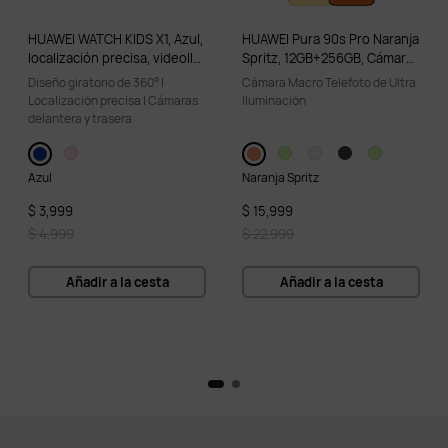
HUAWEI WATCH KIDS X1, Azul,
HUAWEI Pura 90s Pro Naranja
localización precisa, videolla
Spritz, 12GB+256GB, Cámara
madas en HD, diseño giratori
Macro Telefoto de Ultra Ilumi
Diseño giratorio de 360° |
Cámara Macro Telefoto de Ultra
o de 360°
nación, Cámara True-To-Colo
Localización precisa | Cámaras
Iluminación
ur, diseño estético colorido
delantera y trasera
Azul
Naranja Spritz
$ 3,999
$ 15,999
$ 4,999
$ 22,999
Añadir a la cesta
Añadir a la cesta