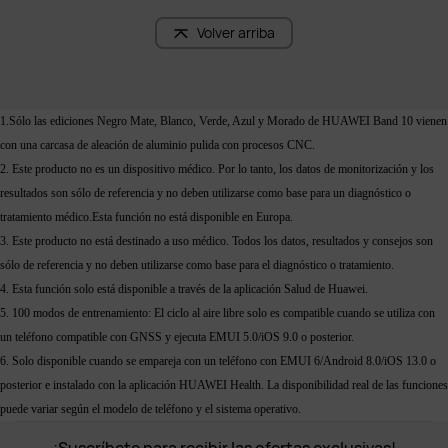
Volver arriba
1.Sólo las ediciones Negro Mate, Blanco, Verde, Azul y Morado de HUAWEI Band 10 vienen 
con una carcasa de aleación de aluminio pulida con procesos CNC.
2. Este producto no es un dispositivo médico. Por lo tanto, los datos de monitorización y los 
resultados son sólo de referencia y no deben utilizarse como base para un diagnóstico o 
tratamiento médico.Esta función no está disponible en Europa.
3. Este producto no está destinado a uso médico. Todos los datos, resultados y consejos son 
sólo de referencia y no deben utilizarse como base para el diagnóstico o tratamiento.
4. Esta función solo está disponible a través de la aplicación Salud de Huawei.
5. 100 modos de entrenamiento: El ciclo al aire libre solo es compatible cuando se utiliza con 
un teléfono compatible con GNSS y ejecuta EMUI 5.0/iOS 9.0 o posterior.
6. Solo disponible cuando se empareja con un teléfono con EMUI 6/Android 8.0/iOS 13.0 o 
posterior e instalado con la aplicación HUAWEI Health. La disponibilidad real de las funciones 
puede variar según el modelo de teléfono y el sistema operativo.