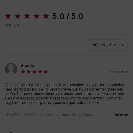
Band 10 Caja de aleación de 
Band 10 Caja de polímeros 
5.0 / 5.0
aluminio
durables
31
Reseñas
Desde $ 1,499
Comprar
Comprar
Más recientes
Cuerpo del reloj
Cuerpo del reloj
Alondra
Apr 10,2026
Caja de aleación de aluminio
Caja de polímeros durables
Considero que es un buen producto y de excelente calidad es muy cómodo
Gestión de la salud del sueño
Gestión de la salud del sueño
para usarlo todo el día e incluso noche ya que ayuda con el monitoreo del
sueño, Solo como observación no se puede contestar llamadas desde este
Análisis a largo plazo de los 
Análisis a largo plazo de los 
si es lo que estas buscando en ese producto no lo encuentras, Funcionan
indicadores fisiológicos del sueño

indicadores fisiológicos del sueño

muy bien, en especial para una persona que realiza deporte
Nueva gama personal

Nueva gama personal

Resumen del sueño
Resumen del sueño
HUAWEI Band 10 Polímeros durables borde Rosa, Paquete
informe
VFC media del sueño
VFC media del sueño
Compatible
Compatible