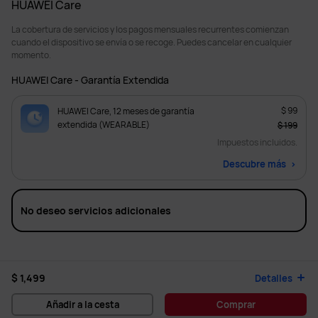
HUAWEI Care
La cobertura de servicios y los pagos mensuales recurrentes comienzan
cuando el dispositivo se envía o se recoge. Puedes cancelar en cualquier
momento.
HUAWEI Care - Garantía Extendida
$ 99
HUAWEI Care, 12 meses de garantía
extendida (WEARABLE)
$ 199
Impuestos incluidos.
Descubre más
No deseo servicios adicionales
$ 1,499
Detalles
Añadir a la cesta
Comprar