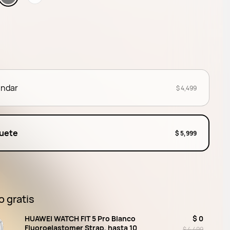
ándar
$ 4,499
uete
$ 5,999
o gratis
HUAWEI WATCH FIT 5 Pro Blanco
$ 0
Fluoroelastomer Strap, hasta 10
$ 4,499