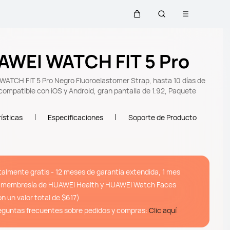
Abrir menú
Carrito
Búsqueda
AWEI WATCH FIT 5 Pro
ATCH FIT 5 Pro Negro Fluoroelastomer Strap, hasta 10 días de
 compatible con iOS y Android, gran pantalla de 1.92, Paquete
ísticas
Especificaciones
Soporte de Producto
talmente gratis - 12 meses de garantía extendida, 1 mes
 membresía de HUAWEI Health y HUAWEI Watch Faces
on un valor total de $617)
eguntas frecuentes sobre pedidos y compras:
Clic aquí