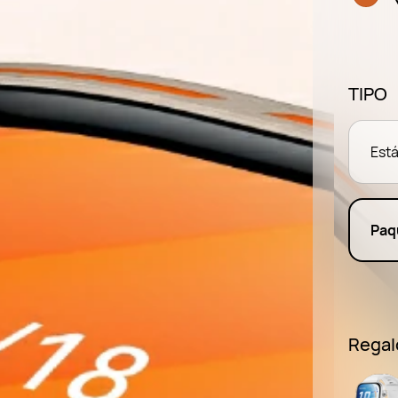
TIPO
Est
Paq
Regal