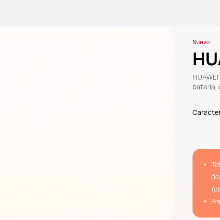
Nuevo
HU
HUAWEI W
batería,
Caracter
To
de
(c
Pr