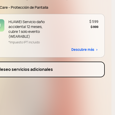
1-M
are - Protección de Pantalla
HUAWEI Servicio daño
$ 599
accidental 12 meses,
$ 999
cubre 1 solo evento
(WEARABLE)
*Impuesto IPT incluido
Descubre más
deseo servicios adicionales