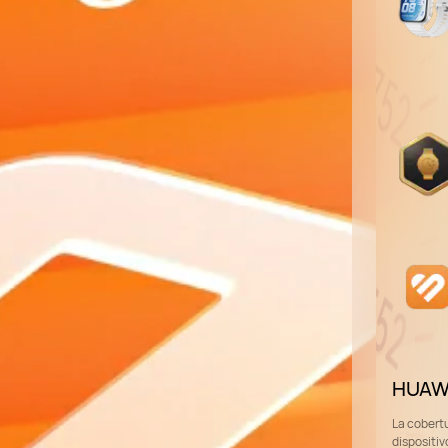
HUAWE
La cobert
dispositiv