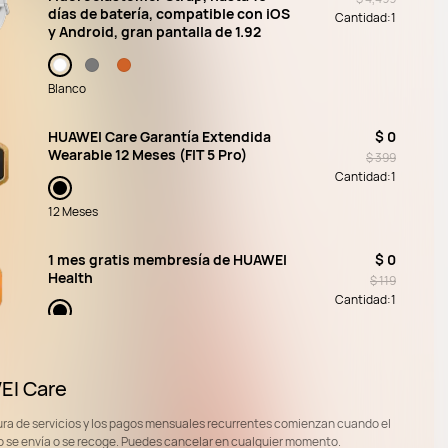
días de batería, compatible con iOS
Cantidad:
1
y Android, gran pantalla de 1.92
Blanco
HUAWEI Care Garantía Extendida
$ 0
Wearable 12 Meses (FIT 5 Pro)
$ 399
Cantidad:
1
12 Meses
1 mes gratis membresía de HUAWEI
$ 0
Health
$ 119
Cantidad:
1
1-M
1 mes gratis membresía de HUAWEI
$ 0
I Care
WATCH Face
$ 99
Cantidad:
1
ura de servicios y los pagos mensuales recurrentes comienzan cuando el
o se envía o se recoge. Puedes cancelar en cualquier momento.