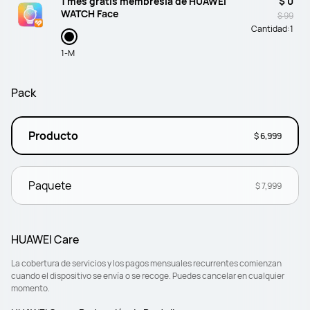
1 mes gratis membresía de HUAWEI
$ 0
WATCH Face
$ 99
Cantidad:
1
1-M
Pack
Producto
$ 6,999
Paquete
$ 7,999
HUAWEI Care
La cobertura de servicios y los pagos mensuales recurrentes comienzan
cuando el dispositivo se envía o se recoge. Puedes cancelar en cualquier
momento.