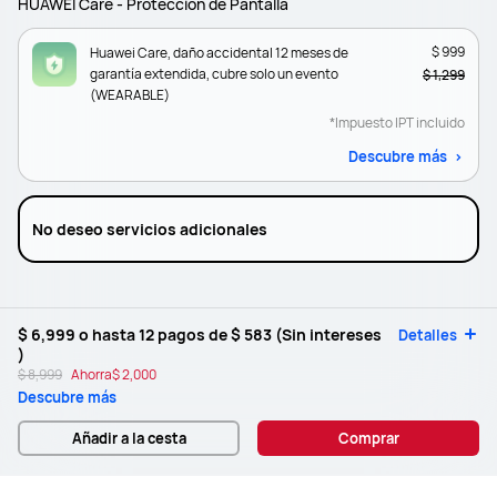
HUAWEI Care - Protección de Pantalla
$ 999
Huawei Care, daño accidental 12 meses de
garantía extendida, cubre solo un evento
$ 1,299
(WEARABLE)
*Impuesto IPT incluido
Descubre más
No deseo servicios adicionales
$ 6,999
o hasta 12 pagos de
$ 583
(Sin intereses
Detalles
)
$ 8,999
Ahorra
$ 2,000
Descubre más
Añadir a la cesta
Comprar