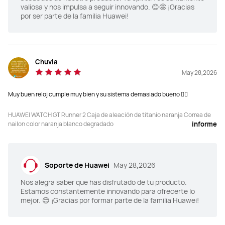
valiosa y nos impulsa a seguir innovando. 😊🤩 ¡Gracias
Golf (modos de campo de prácticas 
Golf (modos de campo de prácticas 
por ser parte de la familia Huawei!
y campo)	

y campo)	

Golf (mapas de campo con zoom)
Golf (mapas de campo con zoom)
Chuvia
May 28,2026
Buceo libre
Buceo libre
Muy buen reloj cumple muy bien y su sistema demasiado bueno 👌🏻
HUAWEI WATCH GT Runner 2 Caja de aleación de titanio naranja Correa de
nailon color naranja blanco degradado
informe
Potencia virtual de ciclismo
Potencia virtual de ciclismo
Soporte de Huawei
May 28,2026
Nos alegra saber que has disfrutado de tu producto.
ECG: Compatible

ECG: Compatible

Estamos constantemente innovando para ofrecerte lo
Análisis de arritmias por onda de 
Análisis de arritmias por onda de 
pulso	

pulso	

mejor. 😊 ¡Gracias por formar parte de la familia Huawei!
Bienestar emocional	

Bienestar emocional	

Perspectivas de Salud	

Perspectivas de Salud	

Monitoreo de frecuencia cardíaca
Monitoreo de frecuencia cardíaca