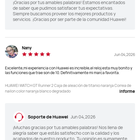
¡Gracias por tus amables palabras! Estamos encantados
de saber que pudimos satisfacer tus expectativas.
Posicionamiento GNSS de sistema 
Posicionamiento GNSS de sistema 
Siempre buscamos proveer los mejores productos y
completo de banda dual:

completo de banda dual:

servicios. ¡Gracias por ser parte de la comunidad Huawei!
GPS (banda dual L1 + 
GPS (banda dual L1 + 
L5)/GLONASS/BeiDou (triple banda 
L5)/GLONASS/BeiDou (triple banda 
B1I + B1C + B2a)/GALILEO (banda 
B1I + B1C + B2a)/GALILEO (banda 
dual E1 + E5a)/QZSS (banda dual L1 
dual E1 + E5a)/QZSS (banda dual L1 
+ L5)/NavIC
+ L5)/NavIC
Nany
Jun 04,2026
Excelente,mi experiencia con Huawei es increible,el reloj esta muy bonito y
Android 9.0 o posterior

Android 9.0 o posterior

las funciones que trae son de 10. Definitivamente mi marca favorita.
iOS 13.0 o posterior
iOS 13.0 o posterior
HUAWEI WATCH GT Runner 2 Caja de aleación de titanio naranja Correa de
nailon color naranja blanco degradado
informe
Más de 100 modos de 
Más de 100 modos de 
entrenamiento	

entrenamiento	

Dibujo de ruta
Dibujo de ruta
Soporte de Huawei
Jun 04,2026
¡Muchas gracias por tus amables palabras! Nos llena de
alegría saber que estás satisfecho con la calidad y los
acabados de nuestro producto. Tu opinión es sumamente