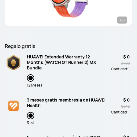
1/6
Regalo gratis
HUAWEI Extended Warranty 12
$ 0
Months (WATCH GT Runner 2) MX
$ 799
Bundle
Cantidad:
1
12 Meses
3 meses gratis membresía de HUAWEI
$ 0
Health
$ 319
Cantidad:
1
3-M