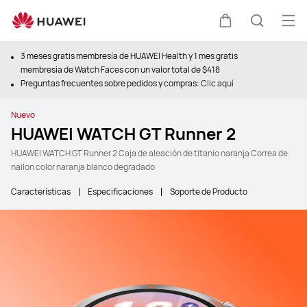
Abr
Carrito
Búsque
3 meses gratis membresía de HUAWEI Health y 1 mes gratis
membresía de Watch Faces con un valor total de $418
Preguntas frecuentes sobre pedidos y compras:
Clic aquí
Nuevo
HUAWEI WATCH GT Runner 2
HUAWEI WATCH GT Runner 2 Caja de aleación de titanio naranja Correa de
nailon color naranja blanco degradado
Características
Especificaciones
Soporte de Producto