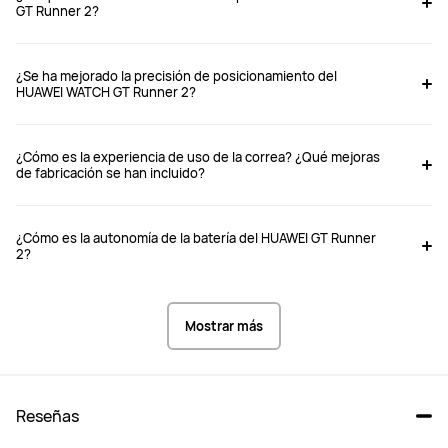
GT Runner 2?
Desde $ 6,999
Desde $ 5,499
$ 8,999
$ 7,999
¿Se ha mejorado la precisión de posicionamiento del
HUAWEI WATCH GT Runner 2?
Comprar
Comprar
¿Cómo es la experiencia de uso de la correa? ¿Qué mejoras
de fabricación se han incluido?
Caja de reloj
Caja de reloj
Aleación de titanio
Aleación de titanio
¿Cómo es la autonomía de la batería del HUAWEI GT Runner
2?
Dimensiones: 43.5*43.5*10.7mm	

Dimensiones: 45.6*45.6*11.25mm		
Peso (sin correa): 34.5 g (sin incluir 
Mostrar más
la correa)	

Peso (sin correa):  54.7 g (sin incluir 
Circunferencia de la muñeca: 22 
la correa)	

mm de ancho, adecuado para una 
Circunferencia de la muñeca: 22 
circunferencia de muñeca de 120-
mm de ancho, adecuado para una 
190 mm
circunferencia de muñeca de 140-
210 mm
Reseñas