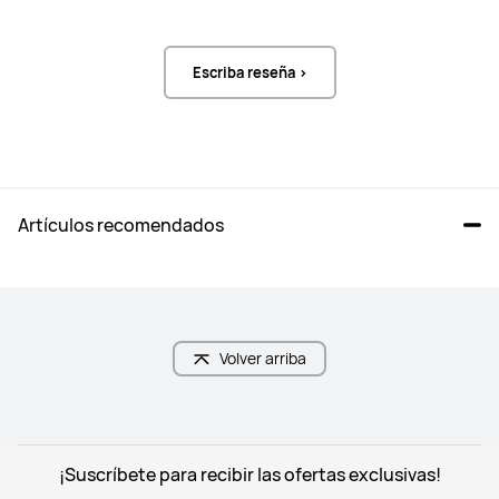
Escriba reseña >
Notificaciones de mensajes	

Notificaciones de mensajes	

Respuesta por SMS del teléfono*

Respuesta por SMS del teléfono*

Respuesta a mensajes de redes 
Respuesta a mensajes de redes 
sociales*

sociales*

(*Solo compatible con sistema 
(*Solo compatible con sistema 
Android)
Android)
Artículos recomendados
Volver arriba
¡Suscríbete para recibir las ofertas exclusivas!