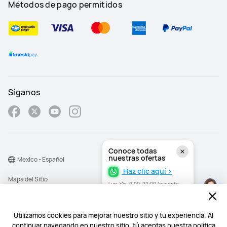
Métodos de pago permitidos
Síganos
Conoce todas
nuestras ofertas
Mexico - Español
Haz clic aquí >
Mapa del Sitio
Lun–Vie, 9:00–22:00 (excepto
festivos)
Términos de Uso
Declaración de privacidad
Utilizamos cookies para mejorar nuestro sitio y tu experiencia. Al
continuar navegando en nuestro sitio, tú aceptas nuestra política