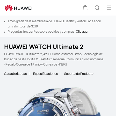
Abr
Carrito
Búsque
1 mes gratis de la membresía de HUAWEI Health y Watch Faces con
un valor total de $218
Preguntas frecuentes sobre pedidos y compras:
Clic aquí
HUAWEI WATCH Ultimate 2
HUAWEI WATCH Ultimate 2, Azul Fluoroelastomer Strap, Tecnología de
Buceo de hasta 150 M, X-TAP Multisensorial, Comunicación Submarina
(Regalo Correa de Titanio y Correa de HNBR)
Características
Especificaciones
Soporte de Producto