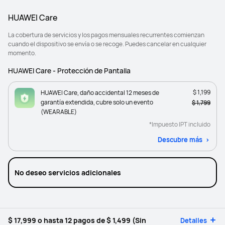
HUAWEI Care
La cobertura de servicios y los pagos mensuales recurrentes comienzan
cuando el dispositivo se envía o se recoge. Puedes cancelar en cualquier
momento.
HUAWEI Care - Protección de Pantalla
$ 1,199
HUAWEI Care, daño accidental 12 meses de
garantía extendida, cubre solo un evento
$ 1,799
(WEARABLE)
*Impuesto IPT incluido
Descubre más
No deseo servicios adicionales
$ 17,999
o hasta 12 pagos de
$ 1,499
(Sin
Detalles