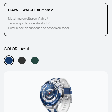
HUAWEI WATCH Ultimate 2
Metal líquido ultra confiable ¹
Tecnología de buceo hasta 150 m
Comunicación subacuática basada en sonar
COLOR - Azul