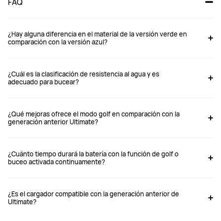
FAQ
¿Hay alguna diferencia en el material de la versión verde en
comparación con la versión azul?
WATCH Ultimate 2 Verde
WATCH Ultimate, Verde
¿Cuál es la clasificación de resistencia al agua y es
adecuado para bucear?
Desde $ 20,999
Desde $ 7,999
$ 22,999
$ 17,999
¿Qué mejoras ofrece el modo golf en comparación con la
generación anterior Ultimate?
Comprar
Comprar
¿Cuánto tiempo durará la batería con la función de golf o
buceo activada continuamente?
Dimensiones (L × A × H)	
Dimensiones (L × A × H)	
March-B19: 48.5 mm x 48.5 mm x 12.9 
48.5 mm x 48.5 mm x 13 mm

mm

*Los datos provienen de los 
March-B29: 47.8 mm x 47.8 mm x 12.9 
laboratorios de Huawei. El uso real 
¿Es el cargador compatible con la generación anterior de
mm

puede variar según las diferencias 
Ultimate?
March-B39: 47.8 mm x 47.8 mm x 12.9 
del producto, los hábitos de uso y 
mm

los factores ambientales
*Los datos provienen de los 