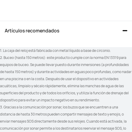
Resistente al agua hasta 20 ATM, 
Resistente al agua hasta 10 ATM, 
resistencia al agua de 150 metros 
resistencia al agua de 100 metros 
durante buceos IP68+IP69
durante buceo
Artículos recomendados
Android 9.0+

Android 8.0+

iOS 13.0+
iOS 13.0+
1. La caja del reloj está fabricada con metal líquido a base de circonio.
2. Buceo (hasta 150 metros): este producto cumple con la norma EN 13319 para 
eSIM
eSIM
equipos de buceo. Se puede llevar puesto durante inmersiones (a profundidades 
Compatible
No compatible
de hasta 150 metros) y durante actividades en aguas poco profundas, como nadar 
en una piscina o en la costa. Después de usar el dispositivo en actividades 
acuáticas, límpialo y sécalo rápidamente, elimina las manchas de agua de las 
superficies del producto y de todos los orificios, y utiliza la función de drenaje del 
dispositivo para evitar un impacto negativo en su rendimiento. 
Más de 100 modos deportivos
Más de 100 modos deportivos
3. Gracias a la comunicación por sonar, los buzos que se encuentren a una 
distancia de hasta 30 metros pueden compartir mensajes de texto y emojis, o 
enviar mensajes SOS directamente desde sus relojes. Cuando está activada, la 
comunicación por sonar permite a los destinatarios reenviar el mensaje SOS, lo 
Golf (modos de campo de prácticas 
Golf (modos de campo de prácticas 