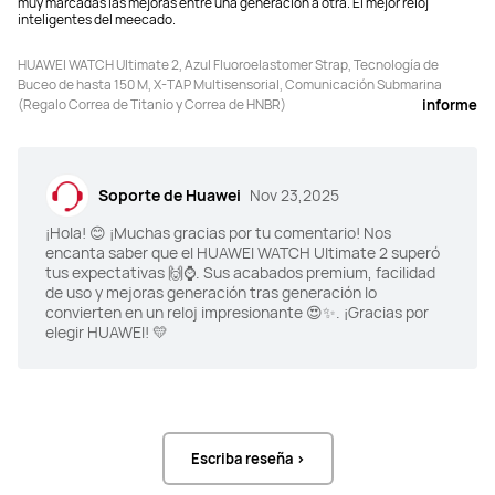
muy marcadas las mejoras entre una generación a otra. El mejor reloj
HBM 3500 nits
inteligentes del meecado.
HUAWEI WATCH Ultimate 2, Azul Fluoroelastomer Strap, Tecnología de
Buceo de hasta 150 M, X-TAP Multisensorial, Comunicación Submarina
(Regalo Correa de Titanio y Correa de HNBR)
informe
867 mAh (valor nominal)
530mAh
Soporte de Huawei
Nov 23,2025
¡Hola! 😊 ¡Muchas gracias por tu comentario! Nos
GNSS de banda dual:

GNSS de banda dual:

encanta saber que el HUAWEI WATCH Ultimate 2 superó
L1: GPS + GLONASS + GALILEO + 
L1: GPS + GLONASS + GALILEO + 
BeiDou + QZSS

BeiDou + QZSS

tus expectativas 🙌⌚. Sus acabados premium, facilidad
L5: GPS + GALILEO + BeiDou + QZSS
L5: GPS + GALILEO + BeiDou + QZSS
de uso y mejoras generación tras generación lo
convierten en un reloj impresionante 😍✨. ¡Gracias por
elegir HUAWEI! 💛
Compatible
Compatible
Escriba reseña >