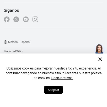
Síganos
Mexico - Español
Mapa del Sitio
Términos de Uso
consigue los ultimos
dispositivos Huawei y
Declaración de privacidad
Utilizamos cookies para mejorar nuestro sitio y tu experiencia. Al
beneficios inesperados
continuar navegando en nuestro sitio, tú aceptas nuestra política
Chatea ahora >
Cookies
de cookies.
Descubre más.
lunes a domingo 09:00 -22:00
©2026 Huawei Device Co., Ltd. All rights reserved.
Aceptar
`
;