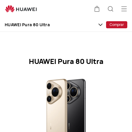
HUAWEI
Mobile
Abri
Carrito
Búsque
Phones
me
Clo
HUAWEI Pura 80 Ultra
Comprar
HUAWEI Pura 80 Ultra