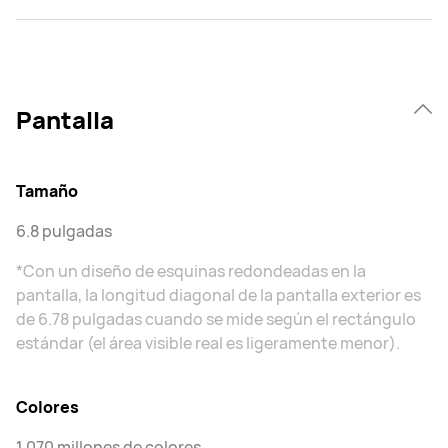
Pantalla
Tamaño
6.8 pulgadas
*Con un diseño de esquinas redondeadas en la
pantalla, la longitud diagonal de la pantalla exterior es
de 6.78 pulgadas cuando se mide según el rectángulo
estándar (el área visible real es ligeramente menor).
Colores
1,070 millones de colores