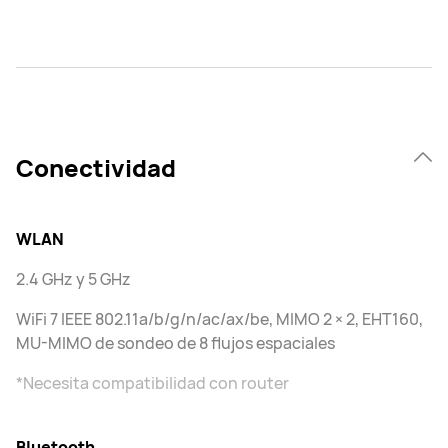
Conectividad
WLAN
2.4 GHz y 5 GHz
WiFi 7 IEEE 802.11a/b/g/n/ac/ax/be, MIMO 2 × 2, EHT160,
MU-MIMO de sondeo de 8 flujos espaciales
*Necesita compatibilidad con router
Bluetooth