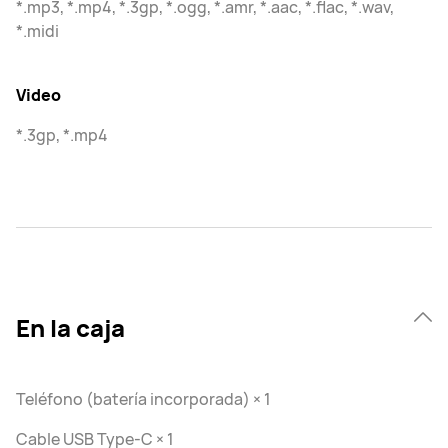
*.mp3, *.mp4, *.3gp, *.ogg, *.amr, *.aac, *.flac, *.wav,
*.midi
Video
*.3gp, *.mp4
En la caja
Teléfono (batería incorporada) × 1
Cable USB Type-C × 1