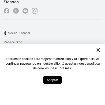
Síganos
Mexico - Español
Mapa del Sitio
Términos de Uso
Declaración de privacidad
Utilizamos cookies para mejorar nuestro sitio y tu experiencia. Al
continuar navegando en nuestro sitio, tú aceptas nuestra política
Cookies
de cookies.
Descubre más.
©2026 Huawei Device Co., Ltd. All rights reserved.
Aceptar