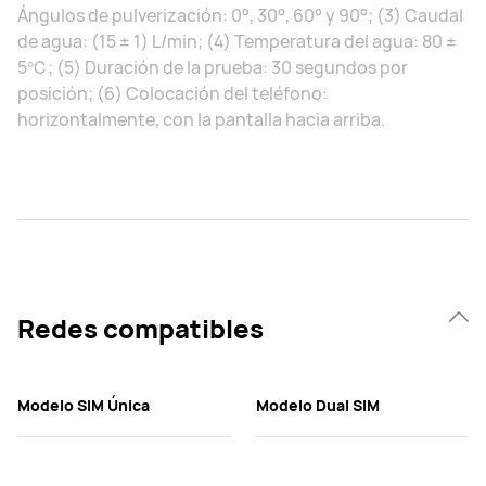
Ángulos de pulverización: 0°, 30°, 60° y 90°; (3) Caudal
de agua: (15 ± 1) L/min; (4) Temperatura del agua: 80 ±
5℃; (5) Duración de la prueba: 30 segundos por
posición; (6) Colocación del teléfono:
horizontalmente, con la pantalla hacia arriba.
Redes compatibles
Modelo SIM Única
Modelo Dual SIM