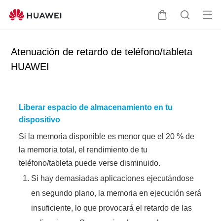
Ab
C
B
rir
a
ú
me
r
s
Atenuación de retardo de teléfono/tableta
nú
r
q
HUAWEI
i
u
t
e
o
d
a
Liberar espacio de almacenamiento en tu
dispositivo
Si la memoria disponible es menor que el 20 % de
la memoria total, el rendimiento de tu
teléfono/tableta puede verse disminuido.
Si hay demasiadas aplicaciones ejecutándose
en segundo plano, la memoria en ejecución será
insuficiente, lo que provocará el retardo de las