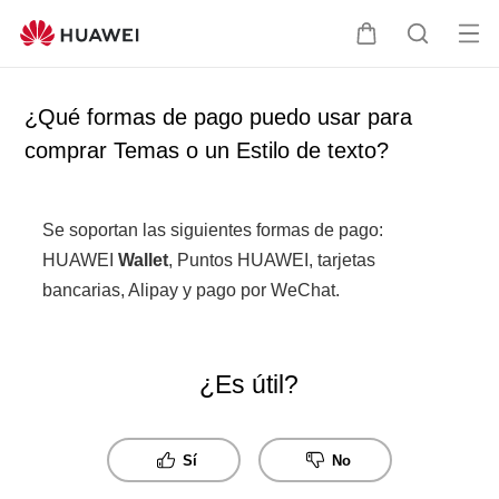
Ab
C
B
rir
a
ú
me
r
s
¿Qué formas de pago puedo usar para
nú
r
q
comprar Temas o un Estilo de texto?
i
u
t
e
o
d
Se soportan las siguientes formas de pago:
a
HUAWEI
Wallet
, Puntos HUAWEI, tarjetas
bancarias, Alipay y pago por WeChat.
¿Es útil?
Sí
No