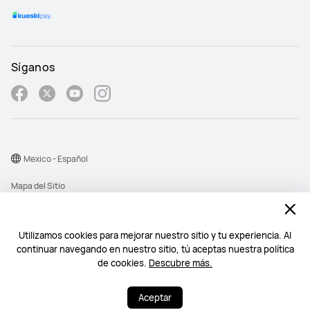
Síganos
Mexico - Español
Mapa del Sitio
Términos de Uso
Declaración de privacidad
Utilizamos cookies para mejorar nuestro sitio y tu experiencia. Al
continuar navegando en nuestro sitio, tú aceptas nuestra política
Cookies
de cookies.
Descubre más.
©2026 Huawei Device Co., Ltd. All rights reserved.
Aceptar