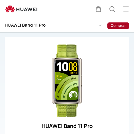
Servicio
y
Abri
Carrito
Búsque
reparación
me
del
HUAWEI Band 11 Pro
Comprar
HUAWEI
Band
11
Pro
HUAWEI Band 11 Pro