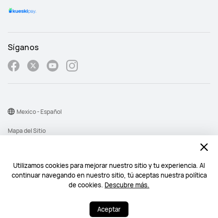
Síganos
Mexico - Español
Mapa del Sitio
Términos de Uso
Declaración de privacidad
Utilizamos cookies para mejorar nuestro sitio y tu experiencia. Al
continuar navegando en nuestro sitio, tú aceptas nuestra política
Cookies
de cookies.
Descubre más.
©2026 Huawei Device Co., Ltd. All rights reserved.
Aceptar