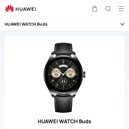
Soporte
para
Abri
Carrito
Búsque
tu
me
HUAWEI
HUAWEI WATCH Buds
WATCH
Buds
HUAWEI WATCH Buds