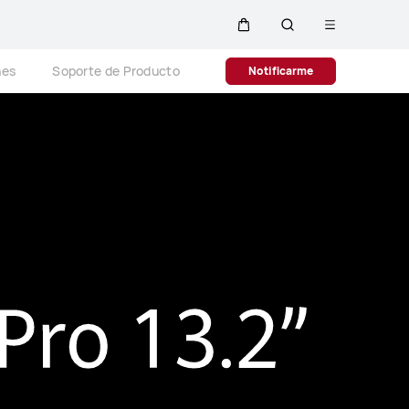
Abrir
Carrito
Búsqueda
menú
Close
nes
Soporte de Producto
Notificarme