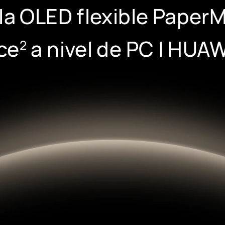
la OLED flexible Paper
ce
a nivel de PC
|
HUAW
2