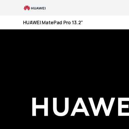
HUAWEI
MatePad
Pro
HUAWEI MatePad Pro 13.2"
13.2-
inch