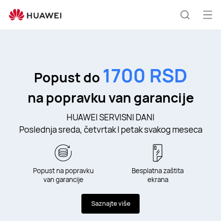
service-
day
Otv
Pretraži
men
1700 RSD
Popust do
na popravku van garancije
HUAWEI SERVISNI DANI
Poslednja sreda, četvrtak I petak svakog meseca
Popust na popravku
Besplatna zaštita
van garancije
ekrana
Saznajte više