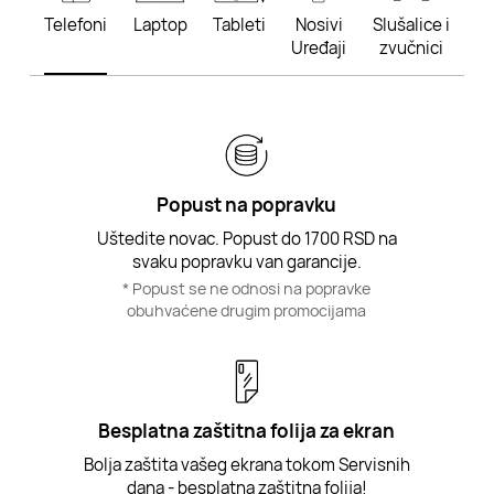
Telefoni
Laptop
Tableti
Nosivi
Slušalice i
Uređaji
zvučnici
Popust na popravku
Uštedite novac. Popust do 1700 RSD na
svaku popravku van garancije.
* Popust se ne odnosi na popravke
obuhvaćene drugim promocijama
Besplatna zaštitna folija za ekran
Bolja zaštita vašeg ekrana tokom Servisnih
dana - besplatna zaštitna folija!