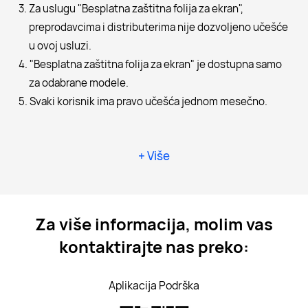
3. Za uslugu "Besplatna zaštitna folija za ekran",
preprodavcima i distributerima nije dozvoljeno učešće
u ovoj usluzi.
4. "Besplatna zaštitna folija za ekran" je dostupna samo
za odabrane modele.
5. Svaki korisnik ima pravo učešća jednom mesečno.
+ Više
Za više informacija, molim vas
kontaktirajte nas preko:
Aplikacija Podrška