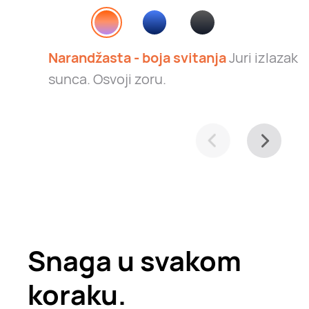
Narandžasta - boja svitanja
Juri izlazak
sunca. Osvoji zoru.
Snaga u svakom
koraku.