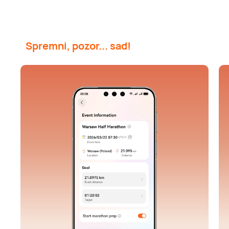
Spremni, pozor... sad!