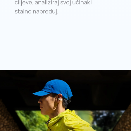
ciljeve, analiziraj svoj učinak i
stalno napreduj.