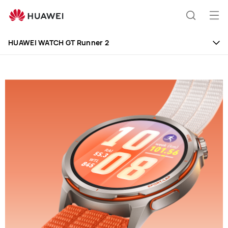
HUAWEI
WATCH
Otv
Pretraži
GT
men
Runner
HUAWEI WATCH GT Runner 2
2