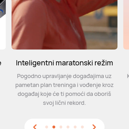
e
Inteligentni maratonski režim
Pogodno upravljanje događajima uz
pametan plan treninga i vođenje kroz
događaj koje će ti pomoći da oboriš
svoj lični rekord.