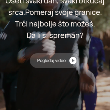
Oseti svaki dah, svaki otkucaj
srca.
Pomeraj svoje granice.
Trči najbolje što možeš.
Da li si spreman?
Pogledaj video