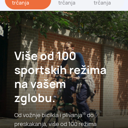
trčanja
trčanja
trčanja
Više od 100
sportskih režima
na vašem
zglobu.
Od vožnje bicikla i plivanja
do
16
preskakanja, više od 100 režima