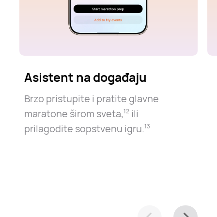
Asistent na događaju
Brzo pristupite i pratite glavne
maratone širom sveta⁠,⁠
ili
12
prilagodite sopstvenu igru.⁠
13