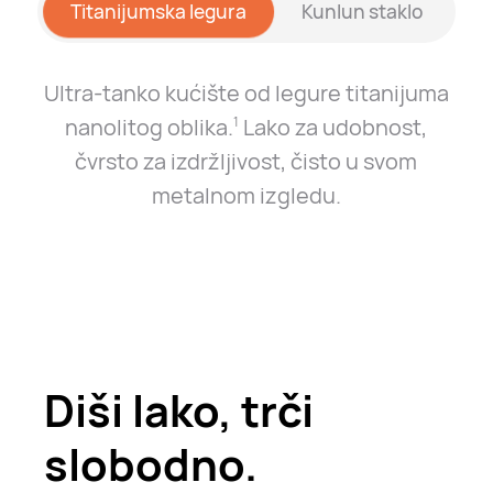
Titanijumska legura
Kunlun staklo
Ultra-tanko kućište od legure titanijuma
nanolitog oblika.
Lako za udobnost,
1
čvrsto za izdržljivost, čisto u svom
metalnom izgledu.
Diši lako, trči
slobodno.