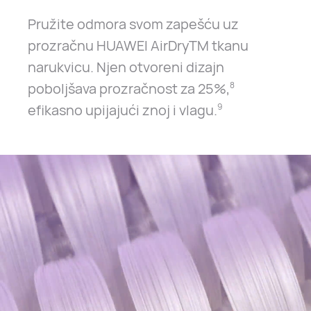
Pružite odmora svom zapešću uz
prozračnu HUAWEI AirDryTM tkanu
narukvicu. Njen otvoreni dizajn
poboljšava prozračnost za 25%,
8
efikasno upijajući znoj i vlagu.
9