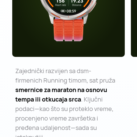
Zajednički razvijen sa dsm-
firmenich Running timom, sat pruža
smernice za maraton na osnovu
tempa ili otkucaja srca
. Ključni
podaci—kao što su proteklo vreme,
procenjeno vreme završetka i
pređena udaljenost—sada su