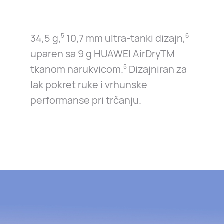
34,5 g,
10,7 mm ultra-tanki dizajn,
5
6
uparen sa 9 g HUAWEI AirDryTM
tkanom narukvicom.
Dizajniran za
5
lak pokret ruke i vrhunske
performanse pri trčanju.