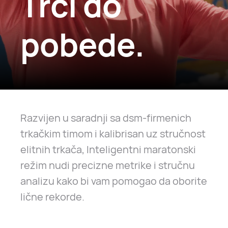
Trči do
pobede.
Razvijen u saradnji sa dsm-firmenich
trkačkim timom i kalibrisan uz stručnost
elitnih trkača, Inteligentni maratonski
režim nudi precizne metrike i stručnu
analizu kako bi vam pomogao da oborite
lične rekorde.