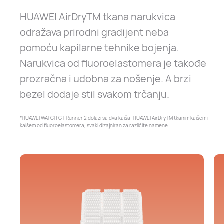
HUAWEI AirDryTM tkana narukvica
odražava prirodni gradijent neba
pomoću kapilarne tehnike bojenja.
Narukvica od fluoroelastomera je takođe
prozračna i udobna za nošenje. A brzi
bezel dodaje stil svakom trčanju.
*HUAWEI WATCH GT Runner 2 dolazi sa dva kaiša: HUAWEI AirDryTM tkanim kaišem i
kaišem od fluoroelastomera, svaki dizajniran za različite namene.