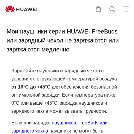
От
Щ
П
кр
у
о
ыт
п
и
Мои наушники серии HUAWEI FreeBuds
ь
а
с
или зарядный чехол не заряжаются или
ме
л
к
заряжаются медленно
ню
ь
п
ц
о
а
с
Заряжайте наушники и зарядный чехол в
а
условиях с окружающей температурой воздуха
й
от 10°C до +45°C
для обеспечения безопасной
т
у
оптимальной зарядки. Если температура ниже
0°C или выше +45°C, зарядка наушников и
зарядного чехла может вызвать трудности.
Если при зарядке
наушников FreeBuds или
зарядного чехла
наушники не могут быть