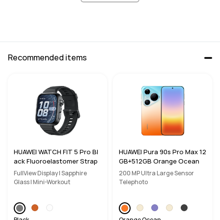
Rear Camera
Rear Camera
13 MP, F1.8

13 MP, F1.8
8 MP, F2.2
Recommended items
Audio
Audio
4*Speakers, 4*Mics
4*Speakers, 4*Mics
Connectivity
Connectivity
NearLink/Wi-Fi/Bluetooth
NearLink/Wi-Fi/Bluetooth
Battery Capacity
Battery Capacity
10100mAh (typ.)
8800mAh (typ.)
HUAWEI WATCH FIT 5 Pro Bl
HUAWEI Pura 90s Pro Max 12
ack Fluoroelastomer Strap
GB+512GB Orange Ocean
FullView Display | Sapphire
200 MP Ultra Large Sensor
Glass | Mini-Workout
Telephoto
Black
Orange Ocean