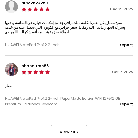
hid82623280
Dec 29,2025
Resolution
Resolution
2800 × 1840
2800 x 1840
منتج ممتاز بكل معنى الكلمة تابلت راقي جدا مع إمكانات جبارة في الشاشة ودقتها
وسرعة الجهاز ماشاء الله ومقابل سعر خرافي مع الكوبون التي تحصل عليه من خدمة
العملاء وحزمة هدايا مجانيه شكراااااااااا هواوي
Screen-to-body Ratio
Screen-to-body Ratio
92%
87%
report
HUAWEI MatePad Pro 12.2-inch
Refresh Rate
Refresh Rate
abonouran86
144 Hz
144 Hz
Oct 13,2025
PPI
PPI
ممتاز
274 PPI
291 PPI
HUAWEI MatePad Pro 12.2-inch PaperMatte Edition WIFI 12+512 GB
Brightness
Brightness
report
Premium Gold Inbox Keyboard
2000 Nits(peak)
500 Nits (typ.)
Front Camera
Front Camera
View all >
8 MP, F2.0
8 MP, F2.0