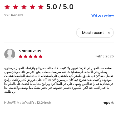
5.0 / 5.0
Buy
Buy
226
Reviews
Write review
Size
Size
Most recent
12.2-inch
11.5-inch
Dimensions
Dimensions
hid01002509
271.25mm*182.53mm*5.5mm
260.98*177.26*6.20mm
Feb 19,2026
Weight
Weight
ستخدمت الجهاز لي الان ٦ شهور ولا كتبت الا انا متاكده من الجهاز تماما الجهاز مره قوي
وسلس في الاستخدام ستجابة شاشه سريعه للمسات يفتح اكثر من نافذه وكان سهل
PaperMatte Edition about 512g,

510g
تعامل معه لان فيه طبيق يعلمني كيف اشتغل على استخدام انا ستخدمته للجامعه اشتغلت
Standard Edition about 508g
على عروض كثير وكانت برامج office موجوده وكتبت بحث تخرج فيه كان مره مريح لان
في نظام يدعم راحة العين وسهل علي في المذاكره وبرامج مجانيه ما لحقت على القلم لذا
ما اقدر اكتب عنه لكن الكيبورد دعمني خصوصا في بحثي بشكل ما يوصف ولا ندمت ابدا
Memory
Memory
اني طلبته
12+256/12+512
8+128/8+256
report
HUAWEI MatePad Pro 12.2-inch
Display
Display
Tandem OLED
LCD