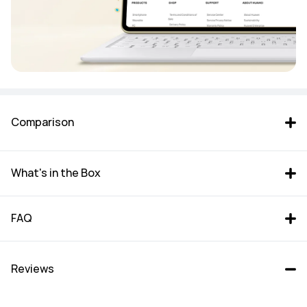
Comparison
What's in the Box
FAQ
MatePad Pro 12.2
 MatePad 11.5 S
Reviews
Starts at ﷼‎ 3299.00