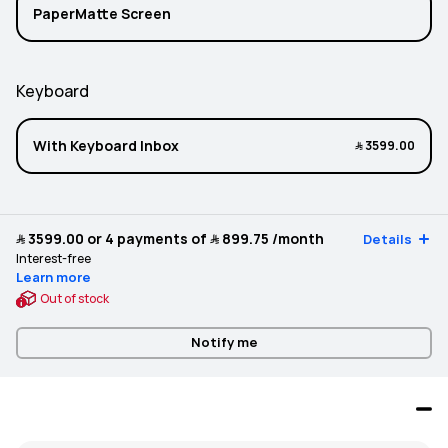
PaperMatte Screen
Keyboard
With Keyboard Inbox
﷼‎ 3599.00
﷼‎ 3599.00
or 4 payments of
﷼‎ 899.75
/month
Details
Interest-free
Learn more
Out of stock
Notify me