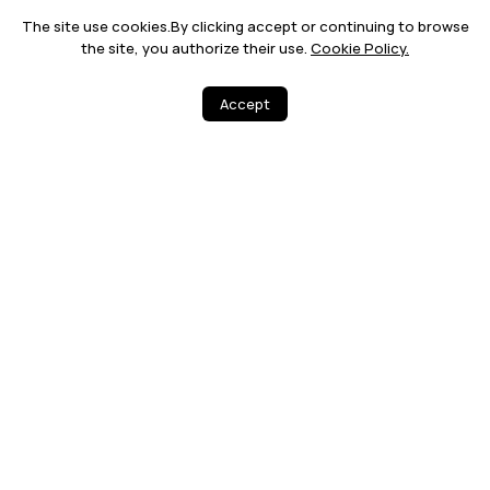
Subscribe
The site use cookies.By clicking accept or continuing to browse
Find the unexpected
benefits for you.
the site, you authorize their use.
Cookie Policy.
Chat Now >
Every Day (10:00 AM - 10:00 PM)
Accept
Home
Explore HUAWEI Exclusive Offers 2026 | HUAWEI
KSA
HUAWEI Tablets | Discovery HUAWEI New Tablet
Buy HUAWEI MatePad Pro 12.2-inch - Tablets - HUAWEI
KSA
SMSA FREE DELI
100% SECURE
VERY
24 MONTHS WA
14 DAYS EXCHA
RRANTY
NGE
PRODUCTS
STORE