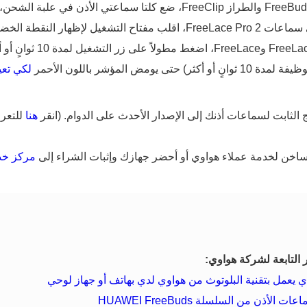
(بالنسبة إلى سماعات الأذن من السلسلة FreeBuds والطراز FreeClip، ضع كلتا 
على زر الوظيفة لمدة 10 ثوانٍ؛ بالنسبة إلى سماعات FreeLace Pro 2، اقلب مفت
لكي تعي
ج الثابت لسماعات أذنك إلى الإصدار الأحدث على الدوام. (انقر
هنا
للتعرف
ساخن لخدمة عملاء هواوي أو أحضر جهازك وإثبات الشراء إلى
مركز خد
التابعة لشركة هواوي:
ي يعمل بتقنية البلوتوث من هواوي لدي بهاتف أو جهاز لوحي
أذن من السلسلة HUAWEI FreeBuds