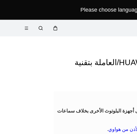
Please choose language 
فتح
عربة
البحث
القائمة
يتعذر توصيل سماعات أذني من السلسلة HUAWEI FreeBuds/FreeLace/العاملة بتقنية
ى أجهزة البلوتوث الأخرى بخلاف سماعات
أذن من هواوي
.