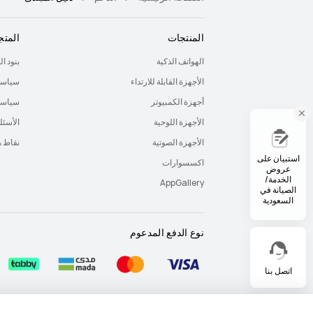
المنتجات
المتج
الهواتف الذكية
بنود ا
الأجهزة القابلة للارتداء
سياسة
أجهزة الكمبيوتر
سياسة 
الأجهزة اللوحية
الأسئل
الأجهزة الصوتية
نقاط 
استبيان على
اكسسوارات
عروض
الخدمة/
AppGallery
الصيانة في
السعودية
نوع الدفع المدعوم
اتصل بنا