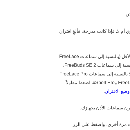
ن.
ي
أم لا. فإذا كانت مدرجة، فألغِ اقتران
لمدة ثانيتين على الأقل (بالنسبة إلى سماعات FreeLace
لمدة ثانيتين على الأقل؛ بالنسبة إلى سماعات FreeBuds SE 2،
اضغط مطولاً على منطقة التحكم بالنقر على سماعة الأذن اليسرى واليمنى في الوقت نفسه ولمدة 3 ثوانٍ أو أكثر؛ بالنسبة إلى سماعات FreeLace Pro
لمدة 4 إلى 6ثوانٍ؛ بالنسبة إلى سماعات الأذن من الطرازين FreeLace Lite وxSport Pro، اضغط مطولاً
وضع الاقتران
.
رن سماعات الأذن بجهازك.
وث مرة أخرى، واضغط على الزر