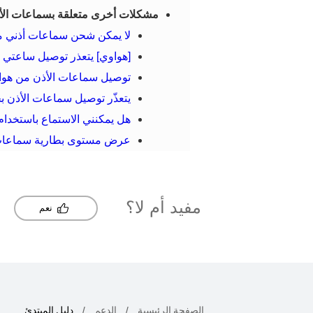
مشكلات أخرى متعلقة بسماعات الأ
لا يمكن شحن سماعات أذني من السلسلة HUAWEI FreeBuds أو علب
[هواوي] يتعذر توصيل ساعتي ب
توصيل سماعات الأذن من هواو
يتعذّر توصيل سماعات الأذن 
هل يمكنني الاستماع باستخدا
عرض مستوى بطارية سماعات
مفيد أم لا؟
نعم
الصفحة الرئيسية
الدعم
دليل المبتدئ