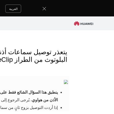
العربية
البلوتوث من الطراز FreeClip بهاتف/جهاز لوحي
ينطبق هذا السؤال الشائع فقط على ت
الأذن من هواوي
، يُرجى الرجوع إلى
ت
إذا أردت التوصيل بزوج ثانٍ من سما