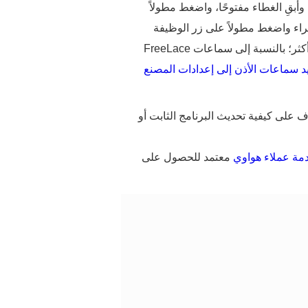
سماعتي الأذن في علبة الشحن، وأبقِ الغطاء مفتوحًا، واضغط مطولاً
اح التشغيل لإظهار النقطة الخضراء واضغط مطولاً على زر الوظيفة
لمدة 10 ثوانٍ؛ بالنسبة إلى سماعات FreeLace Pro وFreeLace، اضغط مطولاً على زر التشغيل لمدة 10 ثوانٍ أو أكثر؛ بالنسبة إلى سماعات FreeLace
د سماعات الأذن إلى إعدادات المصنع
 على كيفية تحديث البرنامج الثابت أو
مة عملاء هواوي
معتمد للحصول على