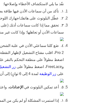
نفّذ ما يلي لاستكشاف الأخطاء وإصلاحها:
١.
تأكد من أن سماعات الأذن فيها طاقة بط
٢.
عطّل البلوتوث على هاتفك/جهازك اللوحي
٣.
تحقق مما إذا كانت سماعات أذنك (على سبيل المثال reeBuds 5
سماعات الأذن أو تجاهلها؛ وإذا كانت غير مدر
٤.
ضَع كلتا سماعتَي الأذن في علبة الشحن و
Pro 2، اقلب مفتاح التشغيل لإظهار النقطة الخضراء، و
وFreeLace، اضغط مطولاً على
زر التشغيل
على
زر الوظيفة
لمدة 4 إلى 6 ثوانٍ) إلى أن يومض المؤشر باللون الأبيض، وهذا يشير إلى أن سماعات الأذن دخلت
٥.
أعد تمكين البلوتوث في
الإعدادات
، واعث
١.
إذا استمرت المشكلة أو لم يكن من المم