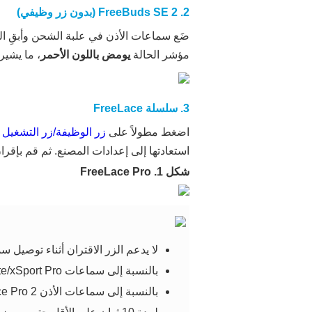
2. FreeBuds SE 2 (بدون زر وظيفي)
مؤشر الحالة
يومض باللون الأحمر
، ما يشير
3. سلسلة FreeLace
اضغط مطولاً على
زر الوظيفة/زر التشغيل
لمدة
استعادتها إلى إعدادات المصنع. ثم قم بإقر
شكل 1. FreeLace Pro
لا يدعم الزر الاقتران أثناء توصيل سماع
بالنسبة إلى سماعات FreeLace Lite/xSport Pro التي لا تحتوي على زر تشغيل،
بالنسبة إلى سماعات الأذن FreeLace Pro 2، اقلب