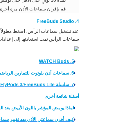
لمدة 10 ثوانٍ على الأقل حتى
قم بإقران سماعات الأذن مرة أخرى
4. FreeBuds Studio
عند تشغيل سماعات الرأس، اضغط مطولاً
سماعات الرأس تمت استعادتها إلى إعدادا
5. WATCH Buds
6. سماعات أذن بلوتوث للتمارين الرياضية ومعدل نبضات القلب من هواوي/سماعات الأذن الرياضية بتقنية البلوتوث من هواوي
7. سلسلة HONOR FlyPods/FlyPods Pro/FlyPods 3/FreeBuds Lite
أسئلة شائعة أخرى
لماذا يومض المؤشر باللون الأبيض بعد ا
كيف أقرن سماعتي الأذن بعد تغيير سماع