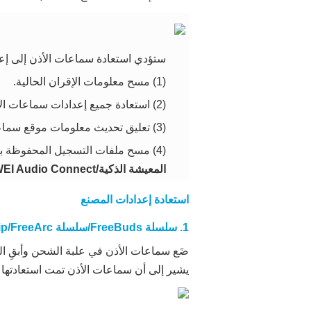
ستؤدي استعادة سماعات الأذن إلى إعد
(1) مسح معلومات الإقران الحالية.
(2) استعادة جميع إعدادات سماعات الأذن إلى الإعدادات الافتراضية.
(3) تعليق تحديث معلومات موقع سماعات الأذن في
(4) مسح ملفات التسجيل المحفوظة باستخدام ميزة التسجيل الذكي (متوفرة على FreeBuds Pro 5). يمكنك حفظ ملفات التسجيل أولاً بالانتقال إلى
المعيشة الذكية/HUAWEI Audio Connect
استعادة إعدادات المصنع
1. سلسلة FreeBuds/سلسلة FreeClip/FreeArc (مع زر وظيفي)
ضَع سماعات الأذن في علبة الشحن وأبقِ ال
يشير إلى أن سماعات الأذن تمت استعادتها 