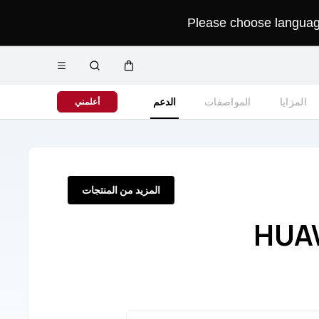
Please choose language 
فتح
عربة
البحث
القائمة
المزايا
المواصفات
الدعم
أعلمني
المزيد من المنتجات
HUA