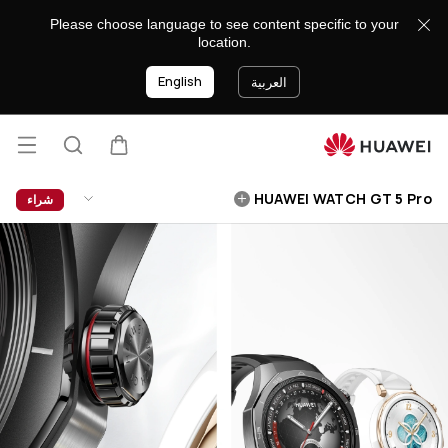
HUAWEI
Please choose language to see content specific to your
WATCH
location.
GT
English
5
العربية
Pro
فتح
عربة
البحث
lose
القائ
HUAWEI WATCH GT 5 Pro
شراء