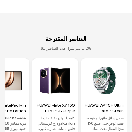
العناصر المقترحة
غالبًا ما يتم شراء هذه العناصر معًا.
 MatePad Min
HUAWEI Mate X7 16G
HUAWEI WATCH Ultim
rMatte Edition
B+512GB Purple
ate 2 Green
GB+256GB Bla
معدن سائل فائق الموثوقية |
كاميرا ألوان حقيقية | زجاج
شاشة erMatte
ck
تقنية غوص حتى عمق 150
Kunlun ذو درع كريستالي
مرنة مقا
مترًا | اتصال تحت الماء
فائق المتانة | بطارية كبيرة
خفيف بو