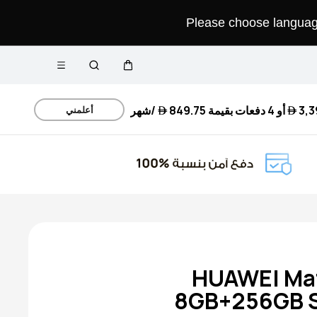
Please choose language 
فتح القائمة
عربة
البحث
3,3
أو 4 دفعات بقيمة
849.75 
/شهر
أعلمني
HUAWEI Ma
8GB+256GB S