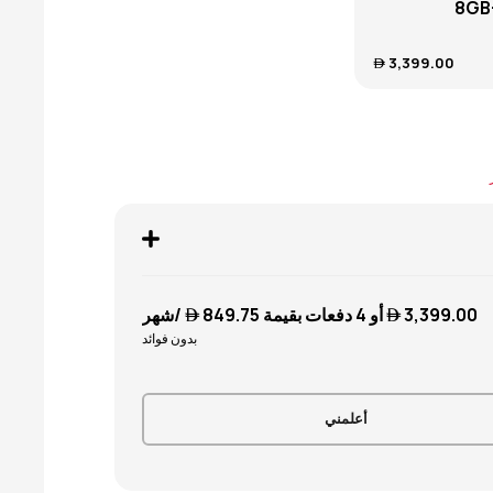
8G
3,399.00 
3,399.00 
أو 4 دفعات بقيمة
849.75 
/شهر
بدون فوائد
أعلمني