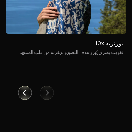
بورتريه 10x
مناظر طبيعية 10x
تقريب بصري يُبرز هدف التصوير ويقربه من قلب المشهد.
عند التكبير، تتكشّف ملامح العمارة المعلّقة على حافة الجرف،
ساكنة في هدوء، يغمرها وهج الغروب الساحر.