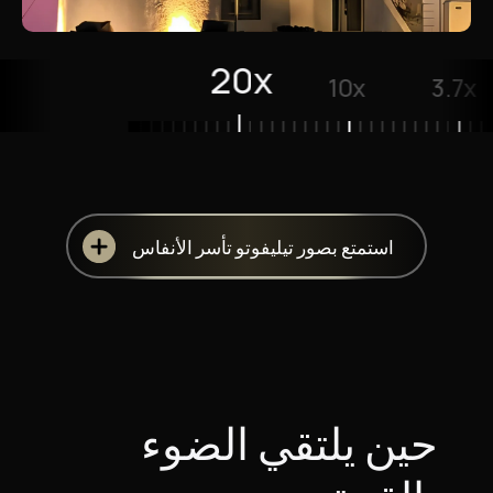
20x
10x
3.7x
استمتع بصور تيليفوتو تأسر الأنفاس
حين يلتقي الضوء