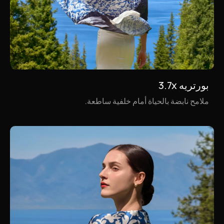
بورتريه 3.7x
مناظر طبيعية 3.7x
ملامح نابضة بالحياة أمام خلفية ساطعة.
ألوان الغروب تحتضن المباني على حواف الجبال، لتكشف عن
مشهد بانورامي ساحر.