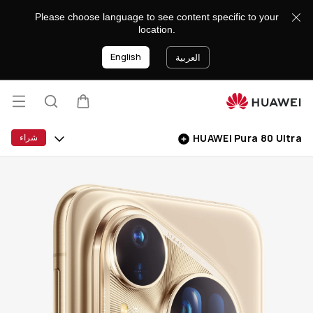
HUAWEI
Please choose language to see content specific to your
Pura
location.
80
English
Ultra
العربية
فتح
عربة
البحث
lose
القائ
HUAWEI Pura 80 Ultra
شراء