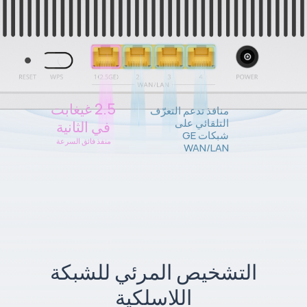
‏2.5‏ غيغابت
منافذ تدعم التعرّف
التلقائي على
في الثانية
شبكات GE
منفذ فائق السرعة
WAN/LAN
التشخيص المرئي للشبكة
اللاسلكية