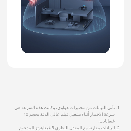
تأتي البيانات من مختبرات هواوي، وكانت هذه السرعة هي
سرعة الاختبار أثناء تشغيل فيلم عالي الدقة بحجم 10
غيغابايت.
البيانات مقارنة مع المعدل النظري 5 غيغاهرتز المدعوم