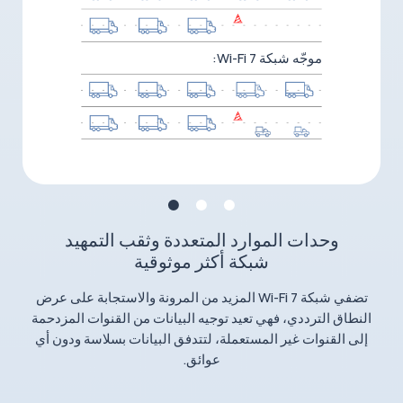
موجّه شبكة Wi-Fi 7:
تضمين السعة التربيعي من 4K مستوى
وحدات الموارد المتعددة وثقب التمهيد
التشغيل متعدد الوصلات (MLO)
120%
نقل بيانات أسرع بنسبة
شبكة أكثر موثوقية
2
نطاقات ثنائية لسرعة أعلى
يتميز موجّه HUAWEI WiFi BE3 بتقنية تضمين السعة التربيعي من
تضفي شبكة Wi-Fi 7 المزيد من المرونة والاستجابة على عرض
اتصل بكل من النطاقين 2.4 غيغاهرتز و5 غيغاهرتز في وقت واحد
4096 مستوى المتقدمة لتعزيز كفاءة نقل البيانات بنسبة ‎120%‎،
2
النطاق الترددي، فهي تعيد توجيه البيانات من القنوات المزدحمة
على أجهزة Wi-Fi 7، واستمتع باتصالات أسرع بزمن انتقال أقل.
وضمان السلاسة والنقاء لكل فيلم تبثه.
إلى القنوات غير المستعملة، لتتدفق البيانات بسلاسة ودون أي
عوائق.