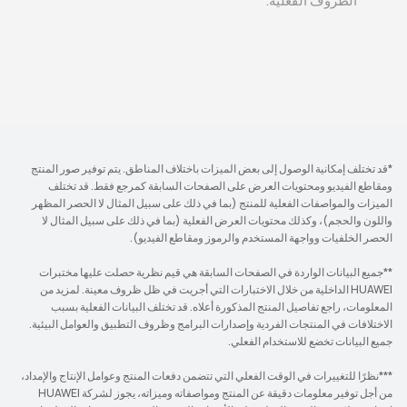
الظروف الفعلية.
*قد تختلف إمكانية الوصول إلى بعض الميزات باختلاف المناطق. يتم توفير صور المنتج
ومقاطع الفيديو ومحتويات العرض على الصفحات السابقة كمرجع فقط. قد تختلف
الميزات والمواصفات الفعلية للمنتج (بما في ذلك على سبيل المثال لا الحصر المظهر
واللون والحجم)، وكذلك محتويات العرض الفعلية (بما في ذلك على سبيل المثال لا
الحصر الخلفيات وواجهة المستخدم والرموز ومقاطع الفيديو).
**جميع البيانات الواردة في الصفحات السابقة هي قيم نظرية حصلت عليها مختبرات
HUAWEI الداخلية من خلال الاختبارات التي أجريت في ظل ظروف معينة. لمزيد من
المعلومات، راجع تفاصيل المنتج المذكورة أعلاه. قد تختلف البيانات الفعلية بسبب
الاختلافات في المنتجات الفردية وإصدارات البرامج وظروف التطبيق والعوامل البيئية.
جميع البيانات تخضع للاستخدام الفعلي.
***نظرًا للتغييرات في الوقت الفعلي التي تتضمن دفعات المنتج وعوامل الإنتاج والإمداد،
من أجل توفير معلومات دقيقة عن المنتج ومواصفاته وميزاته، يجوز لشركة HUAWEI