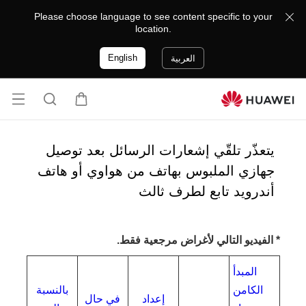
Please choose language to see content specific to your
location.
English
العربية
فتح
ع
ا
القا
ر
ل
ئمة
ب
ب
يتعذّر تلقّي إشعارات الرسائل بعد توصيل
ة
ح
جهازي الملبوس بهاتف من هواوي أو هاتف
ث
أندرويد تابع لطرف ثالث
* الفيديو التالي لأغراض مرجعية فقط.
المبدأ
الكامن
بالنسبة
إعداد
في حال