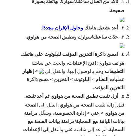
١.
تأكد من اتصال ساعتك/سوارك بهاتفك بصورة
صحيحة.
٢.
أعد تشغيل هاتفك
وحاول الإقران مجددًا
.
٣.
حدّث ساعتك/سوارك وتطبيق الصحة من هواوي.
٤.
امسح ذاكرة التخزين المؤقت للبلوتوث على هاتفك.
هواتف هواوي: افتح
الإعدادات
، وابحث عن شاشة
التطبيقات
وقم بالوصول إليها، وانتقل إلى
>
إظهار
عمليات النظام
>
البلوتوث
>
التخزين
>
مسح ذاكرة
التخزين المؤقت
.
٥.
أزل تثبيت تطبيق الصحة من هواوي ثم أعد تثبيته.
قبل إزالة تثبيت
الصحة من هواوي
، انتقل إلى
الصحة
من هواوي
>
عني
>
إدارة الخصوصية
، وشغِّل
مزامنة
بيانات اللياقة مع السحابة
/
مزامنة بيانات الصحة مع
السحابة
. ثم عد إلى شاشة
عني
وانتقل إلى
الإعدادات