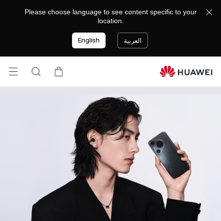
دعم
Please choose language to see content specific to your
هواتف
location.
هواوي
English
العربية
فتح
عربة
البحث
القائ