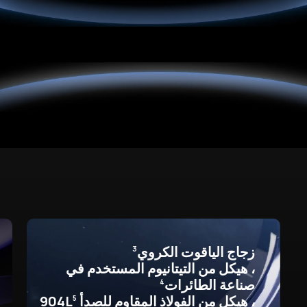
زجاج الياقوت الكروي
3
، هيكل من التيتانيوم المستخدم في
صناعة الطائرات
4
، هيكل من الفولاذ المقاوم للصدأ 904L
5