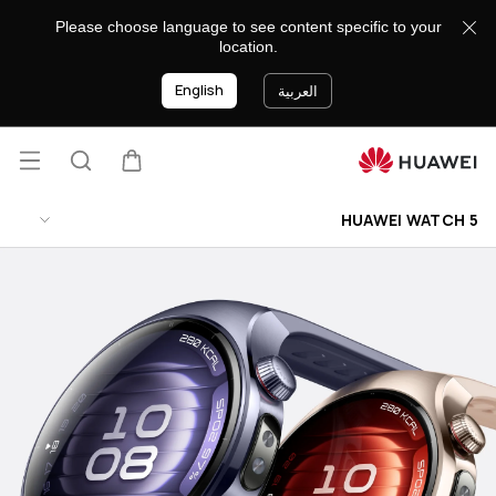
HUAWEI
Please choose language to see content specific to your
WATCH
location.
5
English
العربية
فتح
عربة
البحث
lose
القائ
HUAWEI WATCH 5