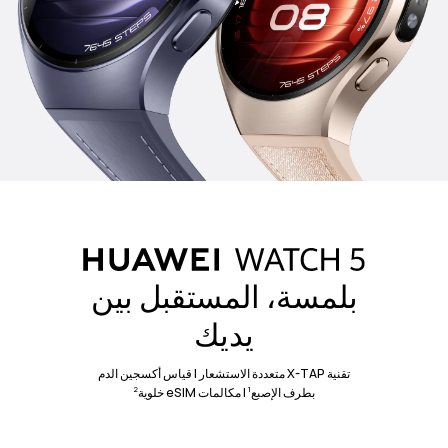
التيتانيوم المستخدم في صناعة الطائرات
الفولاذ المقاوم ل
ارتدِ القوة… وتألق بالتميّز. هيكل من التيتانيوم
4
يتحمل قسوة الطبيعة… لكنه خفيف ليرافقك كل
يوم.
بلمسة، المستقبل بين
يديك
تقنية X-TAP متعددة الاستشعار | قياس أكسجين الدم
2
1
بطرف الإصبع
| مكالمات eSIM خلوية