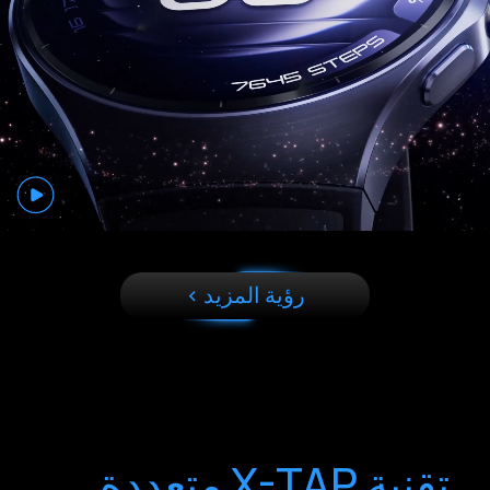
رؤية المزيد >
تقنية X-TAP متعددة