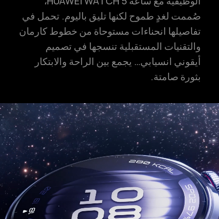
الوظيفية مع ساعة HUAWEI WATCH 5،
صُممت لغدٍ طموح لكنها تليق باليوم. تحمل في
تفاصيلها انحناءات مستوحاة من خطوط كارمان
والتقنيات المستقبلية تنسجها في تصميم
أيقوني انسيابي… يجمع بين الراحة والابتكار
بثورة صامتة.