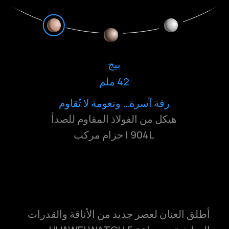
بيج
ذهبي رملي
42 ملم
42 ملم
نقي… بهدوء ساحر
أناقة تشرق… تألق لا يخبو
رقة آسرة… ونعومة لا تُقاوم
هيكل من الفولاذ المقاوم للصدأ
هيكل من الفولاذ المقاوم للصدأ
904L | حزام من التيتانيوم
904L | حزام مركب
أطلق العنان لعصر جديد من الأناقة والقدرات