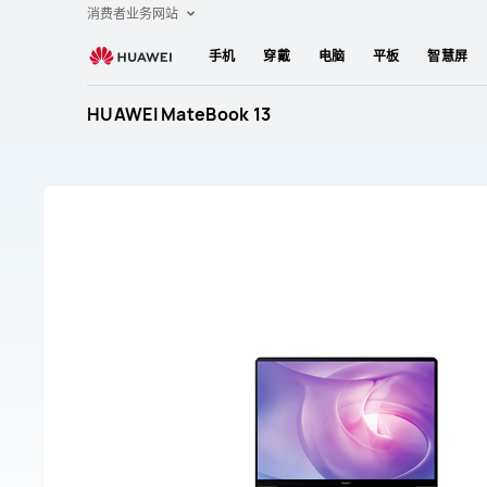
华
消费者业务网站
为
手机
穿戴
电脑
平板
智慧屏
MateBook
13
HUAWEI MateBook 13
售
后
服
务
和
维
修