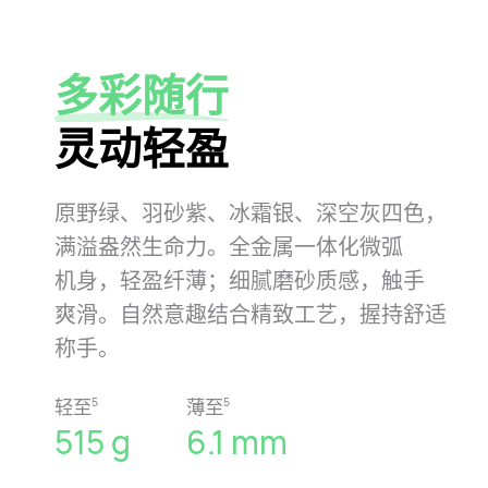
多彩随行
灵动轻盈
原野绿、羽砂紫、冰霜银、深空灰四色，
满溢盎然生命力。全金属一体化微弧
机身，轻盈纤薄；细腻磨砂质感，触手
爽滑。自然意趣结合精致工艺，握持舒适
称⁠手。
轻至
薄至
5
5
515 g
6.1 mm