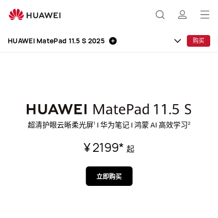
HUAWEI
MatePad
打
搜
简
11.5
开
S
HUAWEI MatePad 11.5 S 2025
购买
菜
索
介
单
超清护眼云晰柔光屏
| 华为笔记 | 鸿蒙 AI 高效学习
1
2
¥ 2199
*
起
立即购买