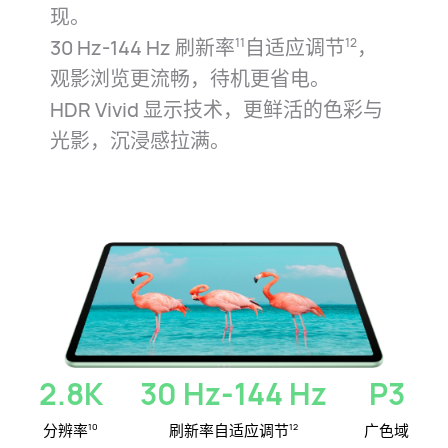
现。
30 Hz-144 Hz 刷新率
自适应调节
，
11
12
观影浏览更流畅，待机更省⁠电⁠。
HDR Vivid 显示技术，更鲜活的色彩与
光影，沉浸感拉⁠满。
2.8K
30 Hz-144 Hz
P3
分辨率
刷新率自适应调节
广色域
10
12