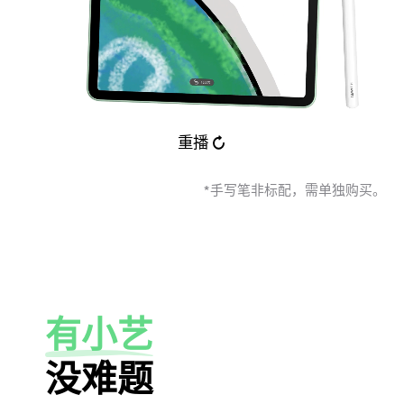
重播
*手写笔非标配，需单独购⁠买⁠。
有小艺
没难题