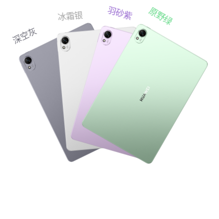
羽砂紫
原野绿
冰霜银
深空灰