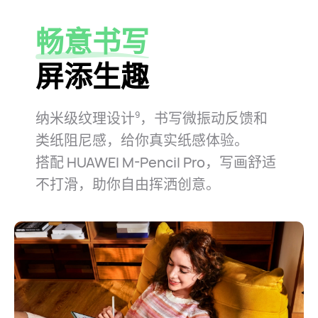
畅意书写
屏添生趣
纳米级纹理设计
，书写微振动反馈和
9
类纸阻尼感，给你真实纸感体验。
搭配 HUAWEI M-Pencil Pro，写画舒适
不打滑，助你自由挥洒创⁠意。