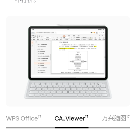
WPS Office
CAJViewer
万兴脑图
17
17
17