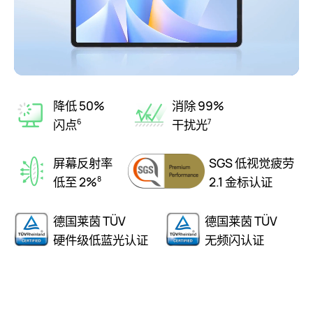
降低 50%
消除 99%
闪点
干扰光
6
7
屏幕反射率
SGS 低视觉疲劳
低至 2%
2.1 金标认证
8
德国莱茵 TÜV
德国莱茵 TÜV
硬件级低蓝光认证
无频闪认证