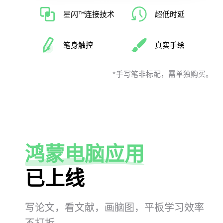
星闪™连接技术
超低时延
笔身触控
真实手绘
*手写笔非标配，需单独购⁠买⁠。
鸿蒙电脑应用
已上线
写论文，看文献，画脑图，平板学习效率
不打⁠折。