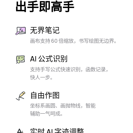
出手即高手
无界笔记
画布支持 60 倍缩放，
书写绘图无边⁠界。
AI 公式识别
支持手写公式快速识别，
函数记录，
快人一⁠步。
自由作图
坐标系画圆、画抛物线，智能
辅助一气呵⁠成。
实时 AI 字迹调整