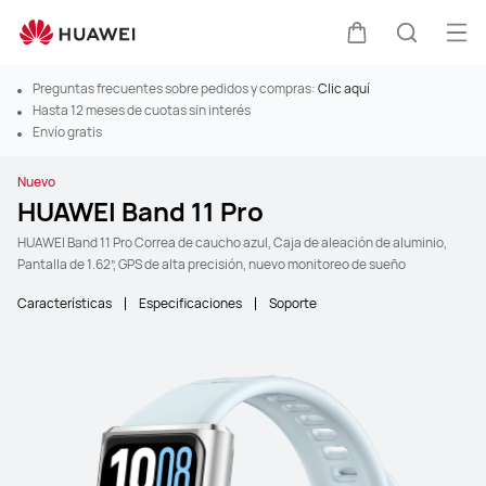
Abr
Carrito
Búsque
Preguntas frecuentes sobre pedidos y compras:
Clic aquí
Hasta 12 meses de cuotas sin interés
Envío gratis
Nuevo
HUAWEI Band 11 Pro
HUAWEI Band 11 Pro Correa de caucho azul, Caja de aleación de aluminio,
Pantalla de 1.62”, GPS de alta precisión, nuevo monitoreo de sueño
Características
Especificaciones
Soporte