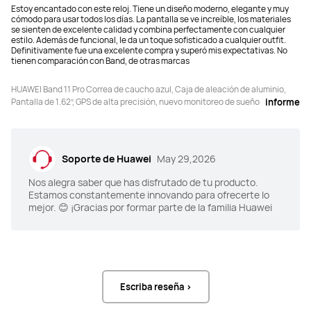
Capacidad de la batería
Capacidad de la batería
Estoy encantado con este reloj. Tiene un diseño moderno, elegante y muy
cómodo para usar todos los días. La pantalla se ve increíble, los materiales
Valor típico a 300 mAh
Valor típico a 300 mAh
se sienten de excelente calidad y combina perfectamente con cualquier
estilo. Además de funcional, le da un toque sofisticado a cualquier outfit.
Definitivamente fue una excelente compra y superó mis expectativas. No
Tiempo en espera
Tiempo en espera
tienen comparación con Band, de otras marcas
Uso máximo 14 días
Uso máximo 14 días
HUAWEI Band 11 Pro Correa de caucho azul, Caja de aleación de aluminio,
Pantalla de 1.62”, GPS de alta precisión, nuevo monitoreo de sueño
informe
Soporte de Huawei
May 29,2026
Nos alegra saber que has disfrutado de tu producto.
Estamos constantemente innovando para ofrecerte lo
mejor. 😊 ¡Gracias por formar parte de la familia Huawei
Escriba reseña >