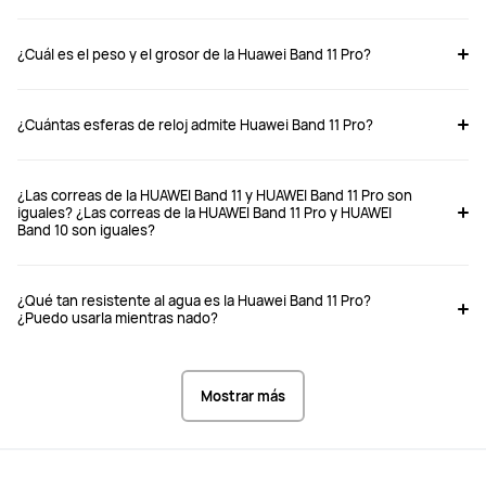
Band 11 Pro
Band 11 Aluminum alloy case
¿Cuál es el peso y el grosor de la Huawei Band 11 Pro?
Desde $ 269.900
Desde $ 219.900
$ 349.900
$ 289.900
¿Cuántas esferas de reloj admite Huawei Band 11 Pro?
Comprar
Comprar
¿Las correas de la HUAWEI Band 11 y HUAWEI Band 11 Pro son
iguales? ¿Las correas de la HUAWEI Band 11 Pro y HUAWEI
Band 10 son iguales?
Dimensiones (L × An × Al)
Dimensiones (L × An × Al)
43.5×28.2×8.99 mm

42.6×28.2×8.99 mm

Nota: 8.99 mm es el grosor de la 
Nota: 8.99 mm es el grosor de la 
¿Qué tan resistente al agua es la Huawei Band 11 Pro?
correa medido en su punto más 
correa medido en su punto más 
¿Puedo usarla mientras nado?
delgado (la distancia desde la 
delgado (la distancia desde la 
superficie del reloj hasta la tapa 
superficie del reloj hasta la tapa 
inferior, y sin incluir el área del 
inferior, y sin incluir el área del 
sensor).
sensor).
Mostrar más
Material del cuerpo del reloj
Material del cuerpo del reloj
Aleación de aluminio
Aleación de aluminio