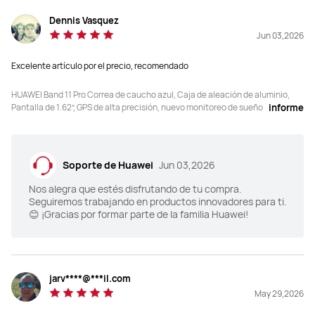
Dennis Vasquez
Carrera en pista
Carrera en pista
Jun 03,2026
√
×
Excelente artículo por el precio, recomendado
Cursos de Carrera
Cursos de Carrera
√
√
HUAWEI Band 11 Pro Correa de caucho azul, Caja de aleación de aluminio,
Pantalla de 1.62”, GPS de alta precisión, nuevo monitoreo de sueño
informe
Pausa automática (carrera al 
Pausa automática (carrera al 
aire libre, bicicleta/pista al aire 
aire libre, bicicleta/pista al aire 
libre)
libre)
Soporte de Huawei
Jun 03,2026
√
×
Nos alegra que estés disfrutando de tu compra.
Seguiremos trabajando en productos innovadores para ti.
Análisis de la Postura al Correr 
Análisis de la Postura al Correr 
😊 ¡Gracias por formar parte de la familia Huawei!
Basado en la Muñeca
Basado en la Muñeca
√
×
Modo silla de ruedas
Modo silla de ruedas
jarv****@***il.com
√
√
May 29,2026