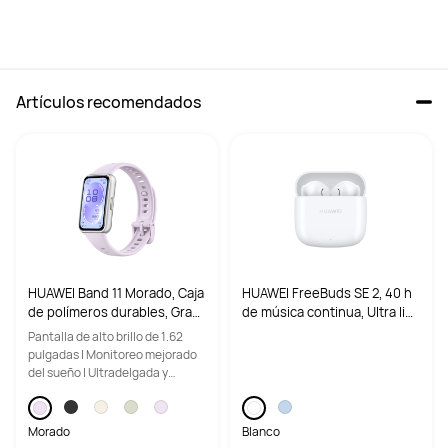
Artículos recomendados
HUAWEI Band 11 Morado, Caja
HUAWEI FreeBuds SE 2, 40 h
de polímeros durables, Gran
de música continua, Ultra lig
pantalla de 1.62”, nuevo monit
eros y cómodos, Carga rápid
Pantalla de alto brillo de 1.62
oreo de sueño, bienestar em
a, Blanco
pulgadas | Monitoreo mejorado
ocional con nuevas categorí
del sueño | Ultradelgada y
as
cómoda de usar
Morado
Blanco