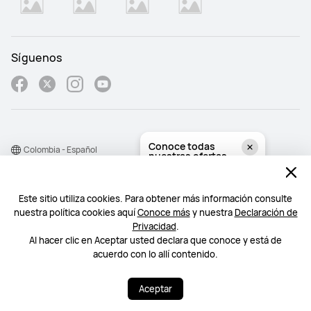
Síguenos
Conoce todas
Colombia - Español
nuestras ofertas
Haz clic aquí >
Mapa del sitio
Lun–Vie, 9:00–22:00
Este sitio utiliza cookies. Para obtener más información consulte
Condiciones de uso
nuestra política cookies aquí
Conoce más
y nuestra
Declaración de
¿Necesitas ayuda? Estoy a tu disposición.
¿Necesitas ayuda? Estoy a tu disposición.
Declaración de privacidad
Privacidad
.
Al hacer clic en Aceptar usted declara que conoce y está de
Cookie
acuerdo con lo allí contenido.
©2026 Huawei Device Co., Ltd. Todos los derechos reservados.
Aceptar