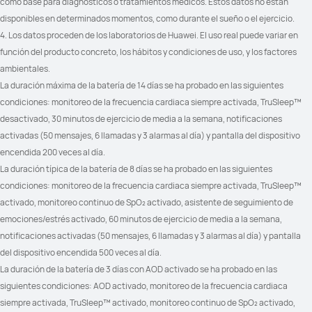
como base para diagnósticos o tratamientos médicos. Estos datos no están 
disponibles en determinados momentos, como durante el sueño o el ejercicio.
4. Los datos proceden de los laboratorios de Huawei. El uso real puede variar en 
función del producto concreto, los hábitos y condiciones de uso, y los factores 
ambientales.
La duración máxima de la batería de 14 días se ha probado en las siguientes 
condiciones: monitoreo de la frecuencia cardiaca siempre activada, TruSleep™ 
desactivado, 30 minutos de ejercicio de media a la semana, notificaciones 
activadas (50 mensajes, 6 llamadas y 3 alarmas al día) y pantalla del dispositivo 
encendida 200 veces al día.
La duración típica de la batería de 8 días se ha probado en las siguientes 
condiciones: monitoreo de la frecuencia cardiaca siempre activada, TruSleep™ 
activado, monitoreo continuo de SpO₂ activado, asistente de seguimiento de 
emociones/estrés activado, 60 minutos de ejercicio de media a la semana, 
notificaciones activadas (50 mensajes, 6 llamadas y 3 alarmas al día) y pantalla 
del dispositivo encendida 500 veces al día.
La duración de la batería de 3 días con AOD activado se ha probado en las 
siguientes condiciones: AOD activado, monitoreo de la frecuencia cardiaca 
siempre activada, TruSleep™ activado, monitoreo continuo de SpO₂ activado, 