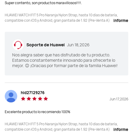
Super contento, son productos maravillosos!!!!.
montaña: compatible

montaña: compatible

Golf/Inmersión libre de 40 m: 
Golf/Inmersión libre de 40 m: no 
compatible
compatible
HUAWEI WATCH FIT 5 Pro Naranja Nylon Strap, hasta 10 días de batería,
compatible con iOS y Android, gran pantalla de 1.92 (Pre-Venta A)
informe
Esfera del reloj
Esfera del reloj
Sticker/Mascota
Sticker/Mascota
Soporte de Huawei
Jun 18,2026
Nos alegra saber que has disfrutado de tu producto.
Estamos constantemente innovando para ofrecerte lo
mejor. 😊 ¡Gracias por formar parte de la familia Huawei!
hid27129276
Jun 17,2026
Excelente producto lo recomiendo 100%
HUAWEI WATCH FIT 5 Pro Naranja Nylon Strap, hasta 10 días de batería,
compatible con iOS y Android, gran pantalla de 1.92 (Pre-Venta A)
informe