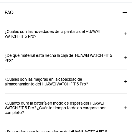
FAQ
¿Cuáles son las novedades de la pantalla del HUAWEI
WATCH FIT 5 Pro?
WATCH FIT 5 Pro
WATCH FIT 5 
¿De qué material está hecha la caja del HUAWEI WATCH FIT 5
Desde $ 949.900
Desde $ 749.900
Pro?
$ 1.399.900
$ 1.099.900
Comprar
Comprar
¿Cuáles son las mejoras en la capacidad de
almacenamiento del HUAWEI WATCH FIT 5 Pro?
Tamaño de la pantalla
Tamaño de la pantalla
¿Cuánto dura la batería en modo de espera del HUAWEI
WATCH FIT 5 Pro? ¿Cuánto tiempo tarda en cargarse por
1.92 pulgadas
1.82 pulgadas
completo?
Brillo máximo
Brillo máximo
3000 nits
2500 nits
¿Se pueden usar los cargadores del HUAWEI WATCH FIT 5