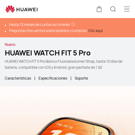
Abr
Carrito
Búsque
Hasta 12 meses de cuotas sin interés
Preguntas frecuentes sobre pedidos y compras:
Clic aquí
Nuevo
HUAWEI WATCH FIT 5 Pro
HUAWEI WATCH FIT 5 Pro Blanco Fluoroelastomer Strap, hasta 10 días de
batería, compatible con iOS y Android, gran pantalla de 1.92
Características
Especificaciones
Soporte