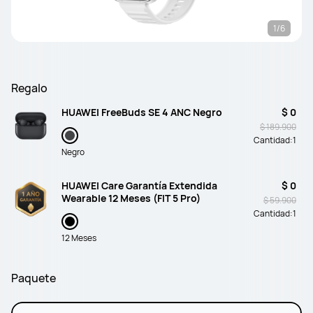
1/6
Regalo
HUAWEI FreeBuds SE 4 ANC Negro
$ 0
$ 189.900
Cantidad:
1
Negro
HUAWEI Care Garantía Extendida
$ 0
Wearable 12 Meses (FIT 5 Pro)
$ 59.900
Cantidad:
1
12 Meses
Paquete