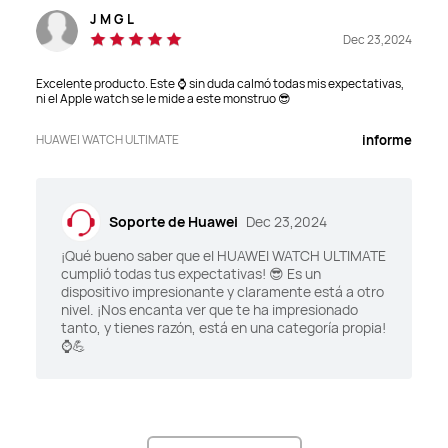
J M G L
Dec 23,2024
Excelente producto. Este ⌚️ sin duda calmó todas mis expectativas,
ni el Apple watch se le mide a este monstruo 😎
HUAWEI WATCH ULTIMATE
informe
Soporte de Huawei
Dec 23,2024
¡Qué bueno saber que el HUAWEI WATCH ULTIMATE
cumplió todas tus expectativas! 😎 Es un
dispositivo impresionante y claramente está a otro
nivel. ¡Nos encanta ver que te ha impresionado
tanto, y tienes razón, está en una categoría propia!
⌚💪