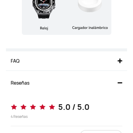
GNSS de doble banda y cinco 
Solución GNSS de doble banda y 
sistemas
cinco sistemas + GPS Sunflower
ECG
ECG
Soporta
No Soporta
Mediciones de SpO2
Mediciones de SpO2
Soporta
Soporta
FAQ
Corona giratoria
Corona giratoria
Soporta
Soporta
Reseñas
Requisitos del sistema
Requisitos del sistema
Android 6.0+, iOS 9.0+
Android 8.0+, iOS 13.0+
5.0 / 5.0
Peso
Peso
4
Reseñas
76 g (sin correa)
48 g (sin correa)