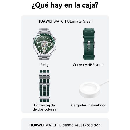
WATCH Ultimate Green
WATCH GT 4 46mm
Comprar
Comprar
Pantalla
Pantalla
Tamaño de pantalla: 1,5 
Tamaño de pantalla: 1,43 
pulgadas, Resolución de 
pulgadas, Resolución de 
pantalla: 466 x 466, 311 PPI, LTPO 
pantalla: 466 x 466, 326 PPI, 
AMOLED + cristal de zafiro
pantalla AMOLED HD en color + 
cristal de silicona de aluminio
Material del cuerpo
Material del cuerpo
Carcasa frontal: Metal líquido a 
Carcasa delantera: bisel 
base de circonio

metálico + marco central de 
Carcasa trasera: cerámica 
acero inoxidable

nanocristalina
Carcasa trasera: material 