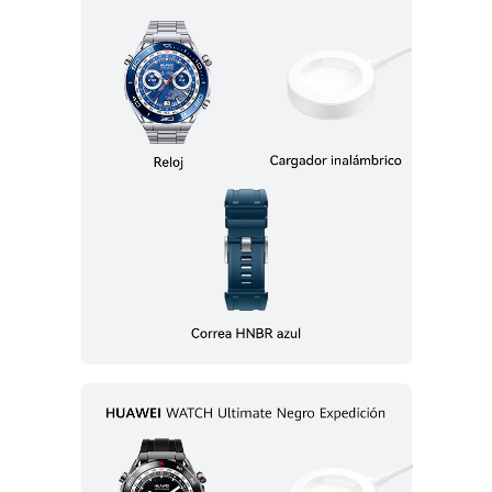
compuesto de fibra de alto peso 
molecular
Carga inalámbrica
Carga inalámbrica
Admite carga rápida 
Admite carga rápida 
inalámbrica
inalámbrica
Duración de la batería 
Duración de la batería 
(escenario típico)
(escenario típico)
14 días
14 días
Capacidad de la batería
Capacidad de la batería
530 mAh
524 mAh
Resistencia al agua
Resistencia al agua
10 ATM de resistencia al agua 
Resistente al agua 5 ATM
estándar, 100 metros de 
resistencia al agua durante 
inmersiones
Posicionamiento
Posicionamiento