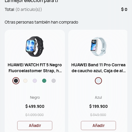
La mejor elección para ti
Total
(0 artículo(s))
$ 0
Otras personas también han comprado
HUAWEI WATCH FIT 5 Negro
HUAWEI Band 11 Pro Correa
Fluoroelastomer Strap, ha
de caucho azul, Caja de ale
sta 10 días de batería, com
ación de aluminio, Pantalla
patible con iOS y Android,
de 1.62”, GPS de alta precisi
diseño ligero
ón, nuevo monitoreo de su
eño
Negro
Azul
$ 499.900
$ 199.900
$ 1.099.900
$ 349.900
Añadir
Añadir