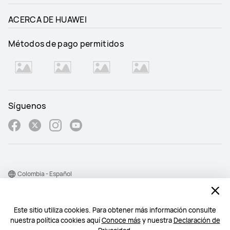
ACERCA DE HUAWEI
Métodos de pago permitidos
Síguenos
Colombia - Español
Mapa del sitio
Este sitio utiliza cookies. Para obtener más información consulte
Condiciones de uso
nuestra política cookies aquí
Conoce más
y nuestra
Declaración de
Declaración de privacidad