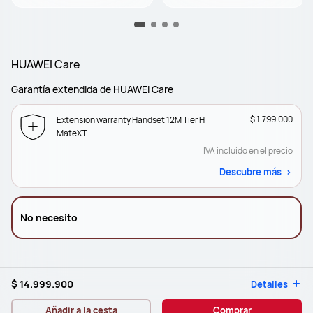
HUAWEI Care
Garantía extendida de HUAWEI Care
$ 1.799.000
Extension warranty Handset 12M Tier H
MateXT
IVA incluido en el precio
Descubre más
No necesito
$ 14.999.900
Detalles
Añadir a la cesta
Comprar