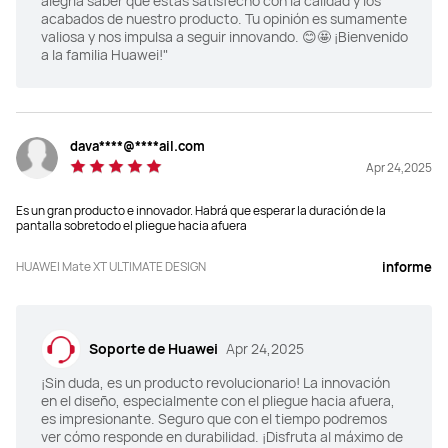
alegría saber que estás satisfecho con la calidad y los
acabados de nuestro producto. Tu opinión es sumamente
valiosa y nos impulsa a seguir innovando. 😊🤩 ¡Bienvenido
a la familia Huawei!"
dava****@****ail.com
Apr 24,2025
Es un gran producto e innovador. Habrá que esperar la duración de la
pantalla sobretodo el pliegue hacia afuera
HUAWEI Mate XT ULTIMATE DESIGN
informe
Soporte de Huawei
Apr 24,2025
¡Sin duda, es un producto revolucionario! La innovación
en el diseño, especialmente con el pliegue hacia afuera,
es impresionante. Seguro que con el tiempo podremos
ver cómo responde en durabilidad. ¡Disfruta al máximo de