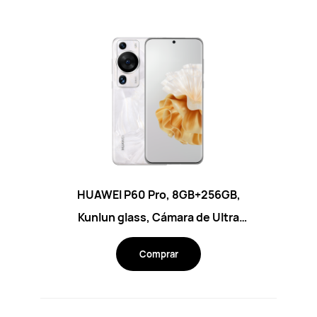
HUAWEI P60 Pro, 8GB+256GB,
Kunlun glass, Cámara de Ultra
Iluminación con apertura adjustable,
Comprar
IP68, 88W, Rococo Pearl