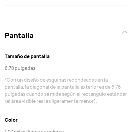
Pantalla
Tamaño de pantalla
6.78 pulgadas
*Con un diseño de esquinas redondeadas en la
pantalla, la diagonal de la pantalla exterior es de 6.76
pulgadas cuando se mide según el rectángulo estándar
(el área visible real es ligeramente menor).
Color
1.07 mil millones de colores