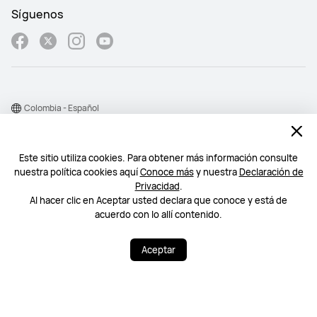
Síguenos
Colombia - Español
Mapa del sitio
Este sitio utiliza cookies. Para obtener más información consulte
Condiciones de uso
nuestra política cookies aquí
Conoce más
y nuestra
Declaración de
Declaración de privacidad
Privacidad
.
Al hacer clic en Aceptar usted declara que conoce y está de
Cookie
acuerdo con lo allí contenido.
©2026 Huawei Device Co., Ltd. Todos los derechos reservados.
Aceptar