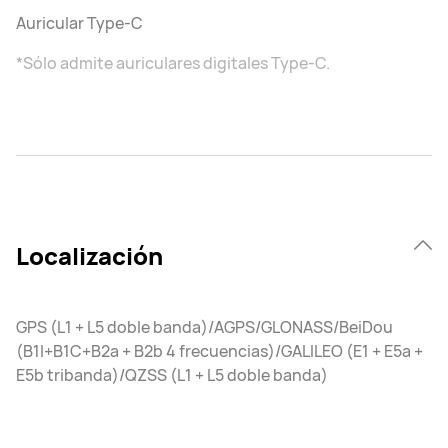
Auricular Type-C
*Sólo admite auriculares digitales Type-C.
Localización
GPS (L1 + L5 doble banda)/AGPS/GLONASS/BeiDou
(B1I+B1C+B2a + B2b 4 frecuencias)/GALILEO (E1 + E5a +
E5b tribanda)/QZSS (L1 + L5 doble banda)