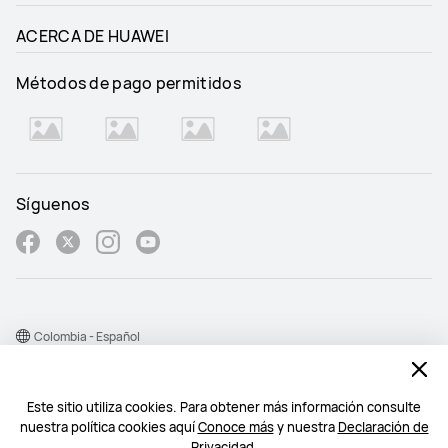
ACERCA DE HUAWEI
Métodos de pago permitidos
Síguenos
Colombia - Español
Mapa del sitio
Este sitio utiliza cookies. Para obtener más información consulte
Condiciones de uso
nuestra política cookies aquí
Conoce más
y nuestra
Declaración de
Declaración de privacidad
Privacidad
.