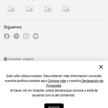
Síguenos
Colombia - Español
Mapa del sitio
Este sitio utiliza cookies. Para obtener más información consulte
Condiciones de uso
nuestra política cookies aquí
Conoce más
y nuestra
Declaración de
Declaración de privacidad
Privacidad
.
Al hacer clic en Aceptar usted declara que conoce y está de
Cookie
acuerdo con lo allí contenido.
©2026 Huawei Device Co., Ltd. Todos los derechos reservados.
Aceptar