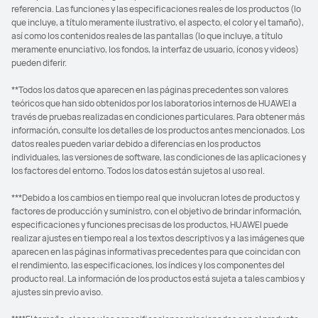
referencia. Las funciones y las especificaciones reales de los productos (lo
que incluye, a título meramente ilustrativo, el aspecto, el color y el tamaño),
así como los contenidos reales de las pantallas (lo que incluye, a título
meramente enunciativo, los fondos, la interfaz de usuario, íconos y videos)
pueden diferir.
**Todos los datos que aparecen en las páginas precedentes son valores
teóricos que han sido obtenidos por los laboratorios internos de HUAWEI a
través de pruebas realizadas en condiciones particulares. Para obtener más
información, consulte los detalles de los productos antes mencionados. Los
datos reales pueden variar debido a diferencias en los productos
individuales, las versiones de software, las condiciones de las aplicaciones y
los factores del entorno. Todos los datos están sujetos al uso real.
***Debido a los cambios en tiempo real que involucran lotes de productos y
factores de producción y suministro, con el objetivo de brindar información,
especificaciones y funciones precisas de los productos, HUAWEI puede
realizar ajustes en tiempo real a los textos descriptivos y a las imágenes que
aparecen en las páginas informativas precedentes para que coincidan con
el rendimiento, las especificaciones, los índices y los componentes del
producto real. La información de los productos está sujeta a tales cambios y
ajustes sin previo aviso.