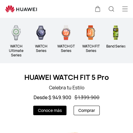
Wearables
Abri
Carrito
Búsque
me
Clo
WATCH
WATCH
WATCH GT
WATCH FIT
Band Series
W
Ultimate
Series
Series
Series
Series
HUAWEI WATCH FIT 5 Pro
Celebra tu Estilo
Desde $ 949.900
$ 1.399.900
Conoce más
Comprar