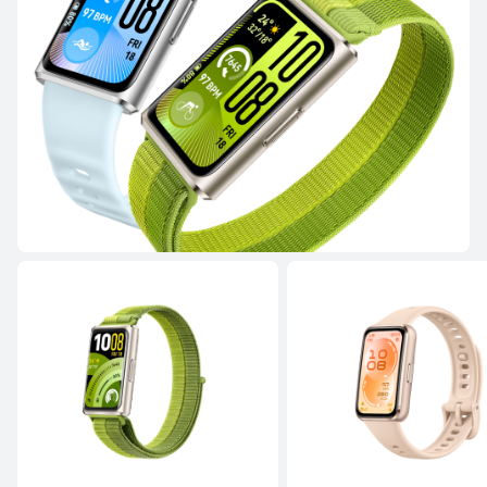
HUAWEI WATCH GT 6
Desde $ 799.900
$ 1.499.900
Conoce más
Comprar
HUAWEI WATCH GT 5 Pro
Desde $ 1.799.900
Conoce más
Comprar