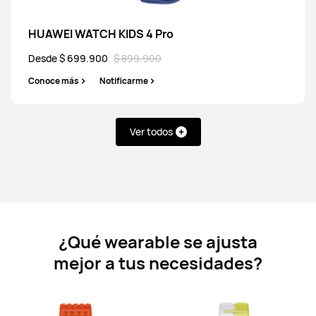
HUAWEI WATCH KIDS 4 Pro
Desde $ 699.900
$ 899.900
HUAWEI WATCH FIT 4 Pro
Conoce más
Notificarme
Desde $ 649.900
$ 1.299.900
Conoce más
Comprar
Ver todos
HUAWEI WATCH FIT 4
Desde $ 499.900
$ 649.900
¿Qué wearable se ajusta
mejor a tus necesidades?
Conoce más
Notificarme