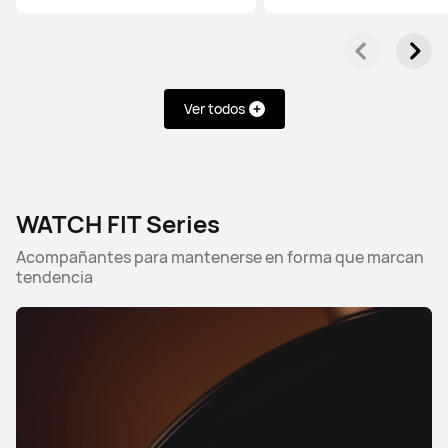
Desde $ 3.499.900
$ 4.999.900
Conoce más
Comprar
Ver todos
WATCH Series
WATCH FIT Series
Acompañantes para mantenerse en forma que marcan
tendencia
HUAWEI WATCH 5
Desde $ 1.299.900
$ 1.699.900
Conoce más
Comprar