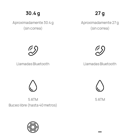
30.4 g
27 g
HUAWEI WATCH FIT mini
Conoce más
Aproximadamente 30.4 g
Aproximadamente 27 g
(sin correa)
(sin correa)
Llamadas Bluetooth
Llamadas Bluetooth
Band Series
5 ATM
5 ATM
HUAWEI Band 11 Pro
Buceo libre (hasta 40 metros)
Desde $ 269.900
$ 349.900
Conoce más
Comprar