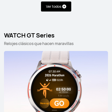
Ver todos
WATCH GT Series
Relojes clásicos que hacen maravillas
WATCH Ultimate Series
WATCH Series
WATCH GT
WATCH Ultimate Series