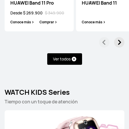
HUAWEI Band 11 Pro
HUAWEI Band 11
Desde $ 269.900
$ 349.900
HUAWEI WATCH GT 5
Conoce más
Comprar
Conoce más
Conoce más
Ver todos
HUAWEI WATCH GT 2
Conoce más
WATCH KIDS Series
Tiempo con un toque de atención