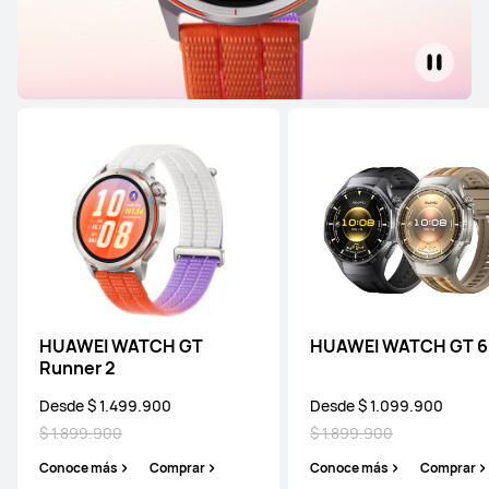
NUEVO
HUAWEI WATCH ULTIMATE DESIGN
Spring Edition
Conoce más
HUAWEI WATCH ULTIMATE DESIGN
Royal Gold Edition
Desde $ 14.999.900
Conoce más
Notificarme
HUAWEI WATCH GT
HUAWEI WATCH GT 6
Runner 2
Desde $ 1.499.900
Desde $ 1.099.900
$ 1.899.900
$ 1.899.900
HUAWEI WATCH Ultimate 2
Conoce más
Comprar
Conoce más
Comprar