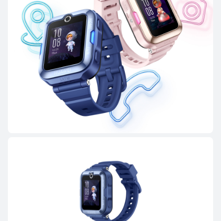
WATCH FIT Series
HUAWEI WATCH FIT 5 Pro
Desde $ 949.900
$ 1.399.900
Conoce más
Comprar
HUAWEI WATCH FIT 5
Desde $ 749.900
$ 1.099.900
Conoce más
Comprar