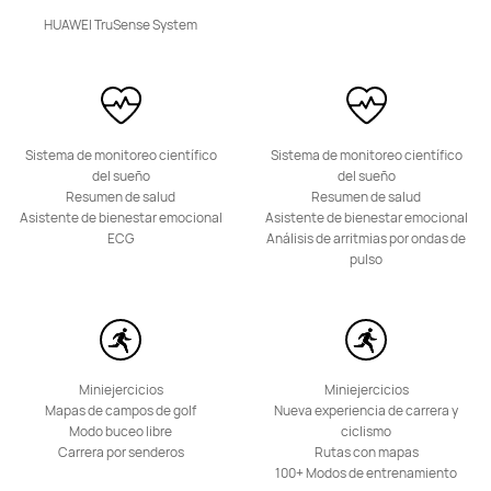
HUAWEI TruSense System
HUAWEI Band 11
Desde $ 199.900
$ 259.900
Sistema de monitoreo científico
Sistema de monitoreo científico
del sueño
del sueño
Conoce más
Comprar
Resumen de salud
Resumen de salud
Asistente de bienestar emocional
Asistente de bienestar emocional
ECG
Análisis de arritmias por ondas de
pulso
HUAWEI Band 10
Desde $ 159.900
$ 199.900
Miniejercicios
Miniejercicios
Conoce más
Comprar
Mapas de campos de golf
Nueva experiencia de carrera y
Modo buceo libre
ciclismo
Carrera por senderos
Rutas con mapas
100+ Modos de entrenamiento