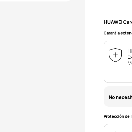
HUAWEI Car
Garantía exte
H
E
M
No necesi
Protección de 