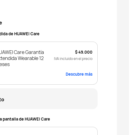
e
ndida de HUAWEI Care
UAWEI Care Garantía
$ 49.000
xtendida Wearable 12
IVA incluido en el precio
eses
Descubre más
to
la pantalla de HUAWEI Care