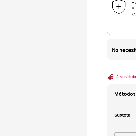
H
A
M
No necesi
Sin unidade
Métodos 
Subtotal