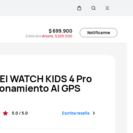
Abrir menú
Carrito
Búsqueda
$ 699.900
Notificarme
$ 899.900
Ahorra
$ 200.000
I WATCH KIDS 4 Pro
ionamiento AI GPS
Escriba reseña
5.0 / 5.0