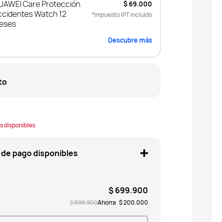
UAWEI Care Protección
$ 69.000
ccidentes Watch 12
*Impuesto IPT incluido
eses
Descubre más
to
s disponibles
de pago disponibles
$ 699.900
$ 899.900
Ahorra
$ 200.000