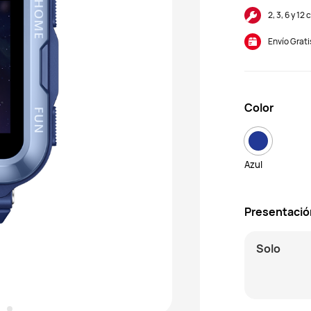
2, 3, 6 y 1
Envío Grati
Color
Azul
Presentació
Solo