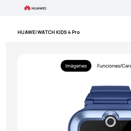
Comprar
HUAWEI
HUAWEI WATCH KIDS 4 Pro
WATCH
KIDS
4
Imágenes
Funciones/Cara
Pro
-
HUAWEI
Colombia