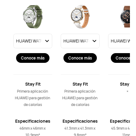
Conoce más
Conoce más
Conoce m
Stay Fit
Stay Fit
Stay Fit
Primera aplicación 
Primera aplicación 
×
HUAWEI para gestión 
HUAWEI para gestión 
de calorías
de calorías
Especificaciones
Especificaciones
Especificac
46mm x 46mm x 
41.3mm x 41.3mm x 
45.9mm x 45.9
10.9mm*
9.8mm*
11mm*