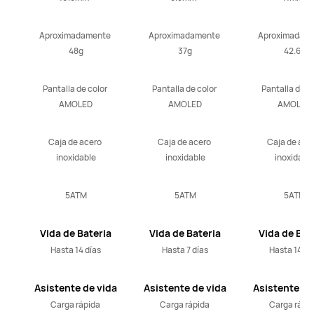
Aproximadamente 
Aproximadamente 
Aproximadame
48g
37g
42.6g
Pantalla de color 
Pantalla de color 
Pantalla de co
AMOLED
AMOLED
AMOLED
Caja de acero 
Caja de acero 
Caja de acer
inoxidable
inoxidable
inoxidabl
5ATM
5ATM
5ATM
Vida de Bateria
Vida de Bateria
Vida de Bat
Hasta 14 días
Hasta 7 días
Hasta 14 dí
Asistente de vida
Asistente de vida
Asistente de
Carga rápida 
Carga rápida 
Carga rápid