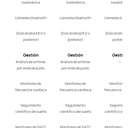
inalámbrica
inalámbrica
inalámbric
Llamadas bluetooth
Llamadas bluetooth
Llamadas blue
(Solo Android 8.0 o 
(Solo Android 8.0 o 
(Solo Android 8
posterior)
posterior)
posterior)
Gestión
Gestión
Gestión
Profesional de la
Profesional de la
Profesional 
Análisis de arritmia 
Análisis de arritmia 
×
Salud
Salud
Salud
por onda de pulso.
por onda de pulso.
Monitoreo de 
Monitoreo de 
Monitoreo d
frecuencia cardíaca
frecuencia cardíaca
frecuencia car
Seguimiento 
Seguimiento 
Seguimient
científico del sueño
científico del sueño
científico del 
Monitoreo de SpO2 
Monitoreo de SpO2 
Monitoreo de 