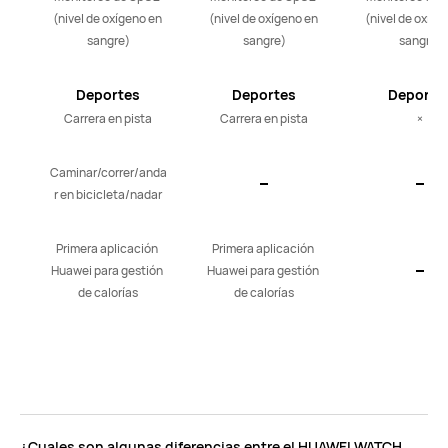
(nivel de oxígeno en 
(nivel de oxígeno en 
(nivel de oxígen
sangre)
sangre)
sangre)
Deportes
Deportes
Deporte
científicos
científicos
científic
Carrera en pista
Carrera en pista
×
Caminar/correr/anda
r en bicicleta/nadar
Primera aplicación 
Primera aplicación 
Huawei para gestión 
Huawei para gestión 
de calorías
de calorías
¿Cuales son algunas diferencias entre el HUAWEI WATCH