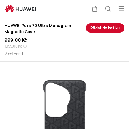
Koupit
Ote
Košík
Hledat
HUAWEI
HUAWEI Pura 70 Ultra Monogram
Přidat do košíku
Pura
Magnetic Case
999,00 Kč
70
1.199,00 Kč
Vlastnosti
Ultra
Monogram
Magnetic
Case
-