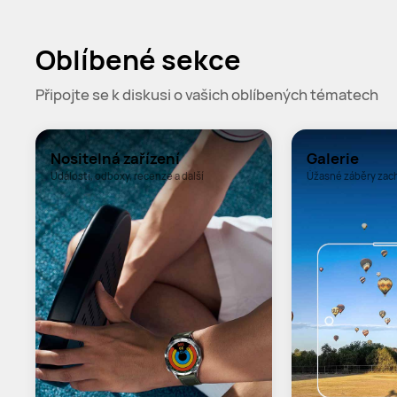
Oblíbené sekce
Připojte se k diskusi o vašich oblíbených tématech
Nositelná zařízení
Galerie
Události, odboxy, recenze a další
Úžasné záběry zac