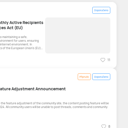
Doporučeno
thly Active Recipients
ces Act (EU)
 maintaining a safe,
vironment for users, ensuring
internet environment. In
s of the European Union's (EU)
11
Připnuto
Doporučeno
ature Adjustment Announcement
024. All community users will be unable to post threads, comments and community
8