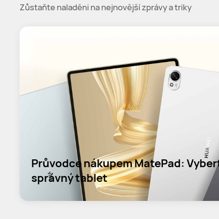
Zůstaňte naladěni na nejnovější zprávy a triky
Průvodce nákupem MatePad: Vyberte
správný tablet