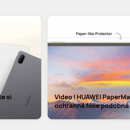
 si 
Video | HUAWEI PaperMat
ochranná fólie podobná