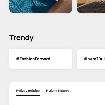
Trendy
#FashionForward
#pura70ul
Hvězdy měsíce
Hvězdy týdenní