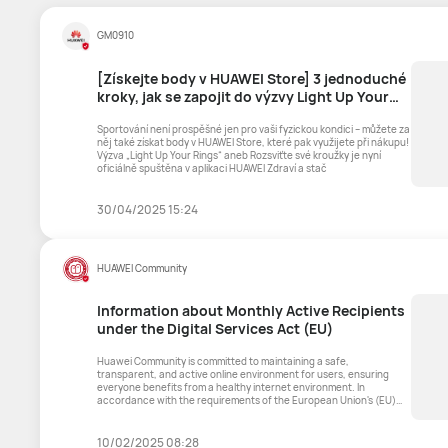
GM0910
[Získejte body v HUAWEI Store] 3 jednoduché
kroky, jak se zapojit do výzvy Light Up Your
Rings
Sportování není prospěšné jen pro vaši fyzickou kondici – můžete za
něj také získat body v HUAWEI Store, které pak využijete při nákupu!
Výzva „Light Up Your Rings“ aneb Rozsviťte své kroužky je nyní
oficiálně spuštěna v aplikaci HUAWEI Zdraví a stač
30/04/2025 15:24
HUAWEI Community
Information about Monthly Active Recipients
under the Digital Services Act (EU)
Huawei Community is committed to maintaining a safe,
transparent, and active online environment for users, ensuring
everyone benefits from a healthy internet environment. In
accordance with the requirements of the European Union's (EU)
Digital Servic
10/02/2025 08:28