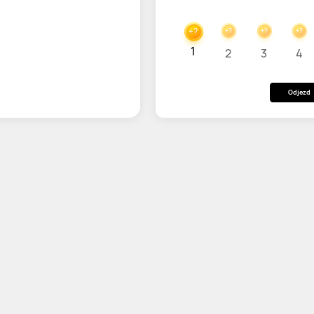
+?
+?
+?
+?
1
2
3
4
Odjezd