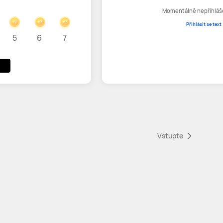
Momentálně nepřihláš
+?
+?
+?
Přihlásit se text
5
6
7
Vstupte