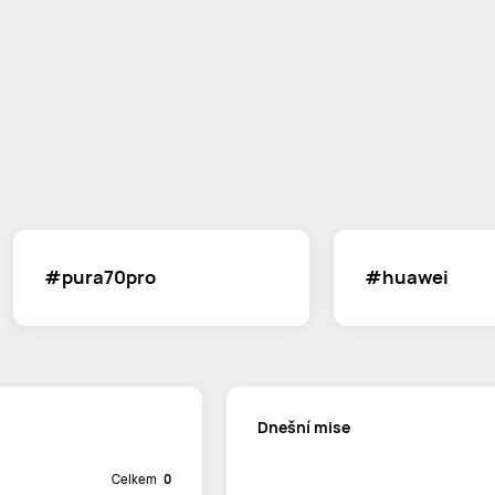
#pura70pro
#huawei
Dnešní mise
Celkem
0