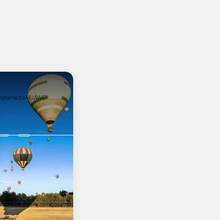
hycené na HUAWEI