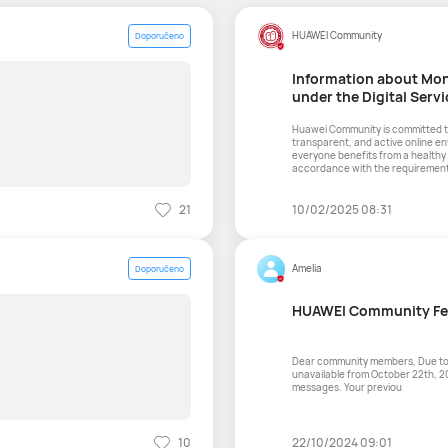
HUAWEI Community
Doporučeno
Information about Mon
under the Digital Servi
Huawei Community is committed to
transparent, and active online en
everyone benefits from a healthy 
accordance with the requirement
Digital Servic
21
10/02/2025 08:31
Amelia
Doporučeno
HUAWEI Community Fe
Dear community members, Due to the feature adjustment of the community site, the content posting feature will be
unavailable from October 22th, 2
messages. Your previou
10
22/10/2024 09:01