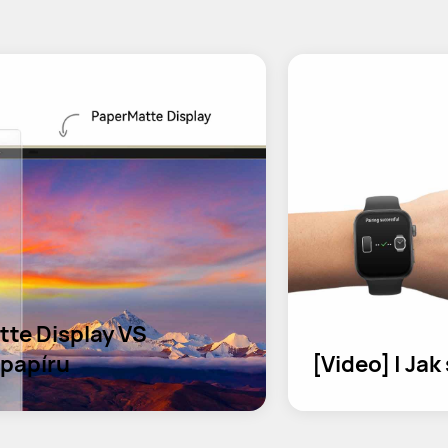
te Display VS 
 papíru
[Video] | Ja