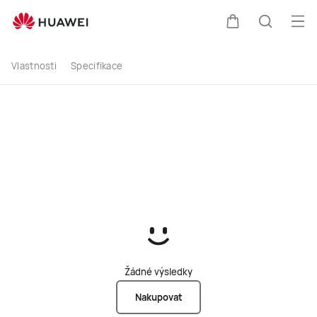
buy
Ote
Košík
Hledat
Vlastnosti
Specifikace
Žádné výsledky
Nakupovat