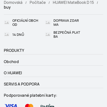
Domovská
Počítače
HUAWEI MateBook D 15
buy
OFICIÁLNÍ OBCH
DOPRAVA ZDAR
OD
MA
BEZPEČNÁ PLAT
14 DNŮ
BA
PRODUKTY
Obchod
O HUAWEI
SERVIS A PODPORA
Podporované platební karty: