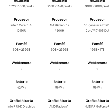
Rozlišení
Rozlišení
Rozlišení
1920 x 1080 pixelů
2160 x 1440 pixelů
3000 x 2000 pixel
Procesor
Procesor
Procesor
Intel® Core™ i3-
AMD Ryzen™ 7 
10. generace Intel®
10110U
4800H
Core™ i7-10510U
Paměť
Paměť
Paměť
8GB + 256GB
8GB + 256GB
16GB + 1TB
Webkamera
Webkamera
Webkamera
√
√
√
Baterie
Baterie
Baterie
42 Wh
56 Wh
56 Wh
Grafická karta
Grafická karta
Grafická karta
Intel® UHD Graphics 
AMD Radeon™
NVIDIA® GeForce®