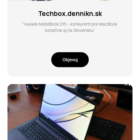
Techbox.dennikn.sk
"Huawei MateBook D15 – konkurent pre MacBook 
konečne aj na Slovensku"
Objevuj