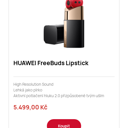
HUAWEI FreeBuds Lipstick
High Resolution Sound
Lehká jako pírko
Aktivní potlačení hluku 2.0 přizpůsobené tvým uším
5.499,00 Kč
Koupit