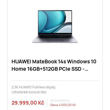
HUAWEI MateBook 14s Windows 10
Home 16GB+512GB PCIe SSD -
Space Gray
2,5K HUAWEI FullView displej
Ultratenké kovové tělo
33.999,00 Kč
29.999,00 Kč
Sleva
4.000,00 Kč