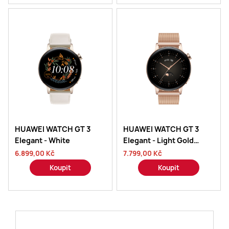
HUAWEI WATCH GT 3
HUAWEI WATCH GT 3
Elegant - White
Elegant - Light Gold
Milanese
6.899,00 Kč
7.799,00 Kč
Koupit
Koupit