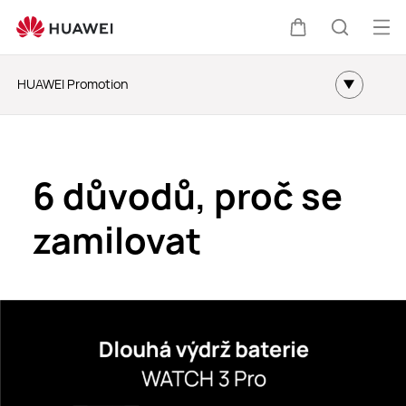
Ote
Košík
Hledat
HUAWEI Promotion
Proč koupit
6 důvodů, proč se
Nabídka
zamilovat
Srovnání modelů