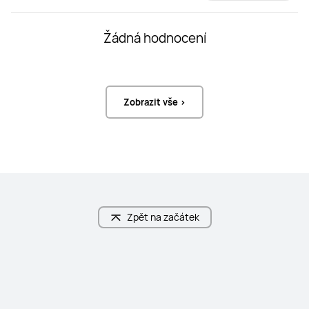
Rozměry
Rozměry
Žádná hodnocení
Výška

Výška

162,6 mm

162,6 mm

Šířka

Šířka

75,1 mm

75,1 mm

Zobrazit vše >
Hloubka

Hloubka

8,4 mm

8,4 mm

Hmotnost

Hmotnost

Přibl. 226 g (včetně baterie)
Přibl. 220 g (včetně baterie)
Displej
Displej
Velikost

Velikost

6,8 palce

6,8 palců 

Zpět na začátek
Barva

Barva

1,07 miliardy barev

1,07 miliardy barev

Typ

Typ

LTPO OLED, adaptivní vysoká 
LTPO OLED, adaptivní vysoká 
dynamická obnovovací frekvence 1-
dynamická obnovovací frekvence 1-
120 Hz, vysokofrekvenční stmívání 
120 Hz, vysokofrekvenční stmívání 
PWM 1 440 Hz, vzorkovací frekvence 
PWM 1 440 Hz, vzorkovací frekvence 