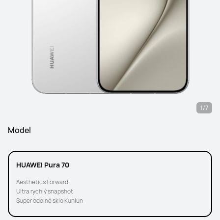
1/7
Model
HUAWEI Pura 70
Aesthetics Forward
Ultra rychlý snapshot
Super odolné sklo Kunlun