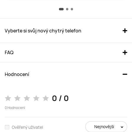
Vyberte si svůj nový chytrý telefon
FAQ
Hodnocení
HUAWEI Pura 70 Ultra 
HUAWEI Pura 70 Pro 
0 / 0
16GB+512GB Hnědý
12GB+512GB Bíla
0
Hodnocení
Koupit
Koupit
Nejnovější
Ověřený uživatel