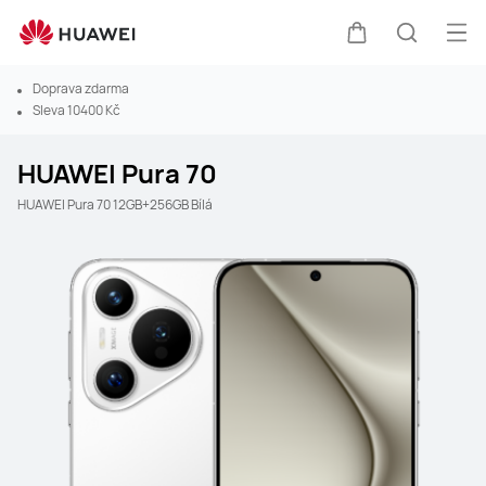
Ote
Košík
Hledat
Doprava zdarma
Sleva 10400 Kč
HUAWEI Pura 70
HUAWEI Pura 70 12GB+256GB Bílá