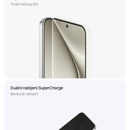
Tvrdší než kdy dřív
Duální nabíjení SuperCharge
Bleskové nabíjení