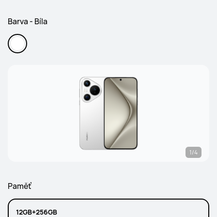
Barva - Bíla
1/4
Paměť
12GB+256GB