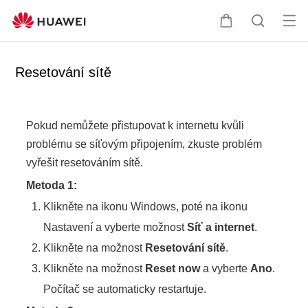
Ot
K
H
evř
o
l
ít
š
e
Resetování sítě
na
í
d
bíd
k
a
ku
t
Pokud nemůžete přistupovat k internetu kvůli
problému se síťovým připojením, zkuste problém
vyřešit resetováním sítě.
Metoda 1:
Klikněte na ikonu Windows, poté na ikonu
Nastavení a vyberte možnost
Síť a internet
.
Klikněte na možnost
Resetování sítě
.
Klikněte na možnost
Reset now
a vyberte
Ano
.
Počítač se automaticky restartuje.