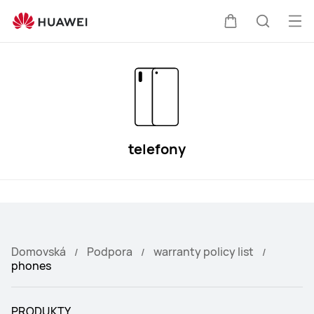
phones
Ote
Košík
Hledat
nab
telefony
Domovská
Podpora
warranty policy list
phones
PRODUKTY