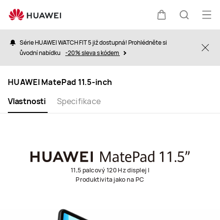
HUAWEI
MatePad
Ote
Košík
Hledat
11.5-
nab
inch
Série HUAWEI WATCH FIT 5 již dostupná! Prohlédněte si
Clo
ůvodní nabídku
-20% sleva s kódem
HUAWEI MatePad 11.5-inch
Vlastnosti
Specifikace
11,5 palcový 120 Hz displej |
Produktivita jako na PC