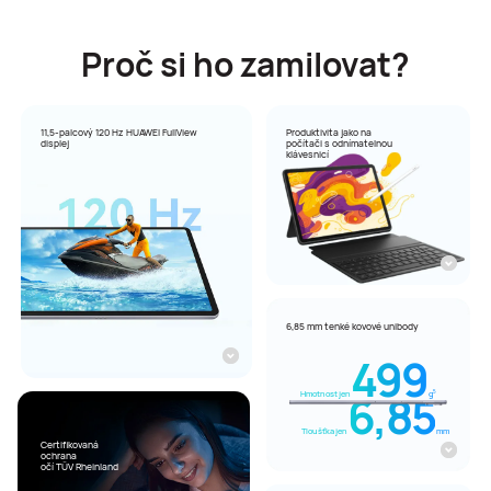
Proč si ho zamilovat?
11,5-palcový 120 Hz HUAWEI FullView
Produktivita jako na
displej
počítači s odnímatelnou
klávesnicí
6,85 mm tenké
kovové unibody
499
6,85
5
Hmotnost jen
g
Tloušťka jen
mm
Certifikovaná
ochrana
očí TÜV Rheinland