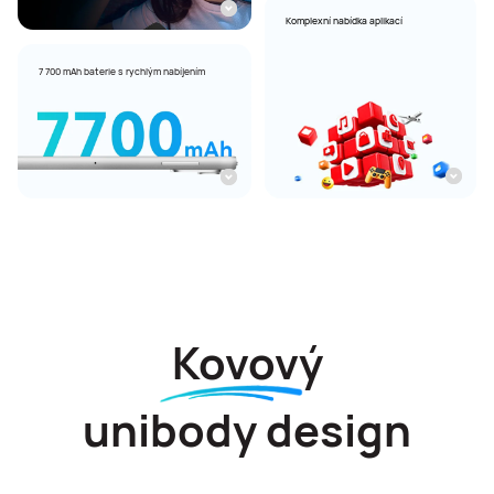
Komplexní nabídka aplikací
7 700 mAh baterie s rychlým nabíjením
Kovový
unibody design