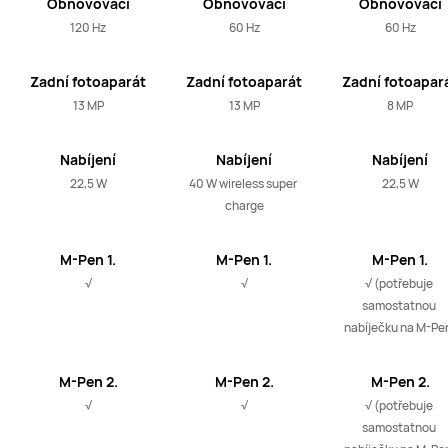
Obnovovací
Obnovovací
Obnovovací
frekvence
frekvence
frekvence
120 Hz
60 Hz
60 Hz
Zadní fotoaparát
Zadní fotoaparát
Zadní fotoapar
13 MP
13 MP
8 MP
Nabíjení
Nabíjení
Nabíjení
22,5 W
40 W wireless super 
22,5 W
charge
M-Pen 1.
M-Pen 1.
M-Pen 1.
generace
generace
generace
√
√
√ (potřebuje 
samostatnou 
nabíječku na M-Pe
M-Pen 2.
M-Pen 2.
M-Pen 2.
generace
generace
generace
√
√
√ (potřebuje 
samostatnou 