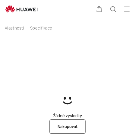
buy
Ote
Košík
Hledat
Vlastnosti
Specifikace
Žádné výsledky
Nakupovat