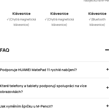
nabíječku na M-Pe
Klávesnice
Klávesnice
Klávesnice
√ (Chytrá magnetická 
√ (Chytrá magnetická 
√ (Bluetooth 
klávesnice)
klávesnice)
klávesnice)
FAQ
Podporuje HUAWEI MatePad 11 rychlé nabíjení?
Které telefony a tablety podporují spolupráci na více
obrazovkách?
Jak vyměním špičku u M-Pencil?