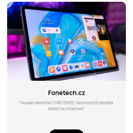
Fonetech.cz
"Huawei MatePad 11 RECENZE: HarmonyOS předělá 
tablet na notebook"