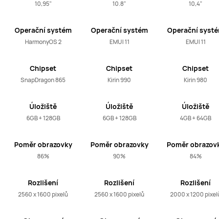
10,95"
10.8"
10,4"
Operační systém
Operační systém
Operační syst
HarmonyOS 2
EMUI 11
EMUI 11
Chipset
Chipset
Chipset
SnapDragon 865
Kirin 990
Kirin 980
Úložiště
Úložiště
Úložiště
6GB + 128GB
6GB + 128GB
4GB + 64GB
Poměr obrazovky
Poměr obrazovky
Poměr obrazov
k tělu
k tělu
k tělu
86%
90%
84%
Rozlišení
Rozlišení
Rozlišení
obrazovky
obrazovky
obrazovky
2560 x 1600 pixelů
2560 x 1600 pixelů
2000 x 1200 pixel