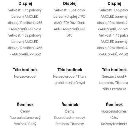
Displej
Displej
Displej
Velikost: 1,43 palcový 
Velikost: 1,5palcový 
Velikost: 1,43 palce
barevný AMOLED 
barevný displej LTPO 
AMOLED barevný 
displej/ Rozlišení: 466 
AMOLED/ Rozlišení: 
displej/ Rozlišení: 4
× 466 pixelů, PPI 326/ 
466 × 466 pixelů, PPI 
x 466 pixelů, PPI 326
Velikost: 1,32 palcový 
310
Velikost: 1,43 palce
barevný AMOLED 
AMOLED barevný 
displej/ Rozlišení: 466 
displej/ Rozlišení: 4
× 466 pixelů, PPI 352
x 466 pixelů, PPI 3
Tělo hodinek
Tělo hodinek
Tělo hodinek
Nerezová ocel
Nerezová ocel/ Titan 
Nerezová ocel + 
pro letecký průmysl
keramika/ Titanové
tělo + keramika
Řemínek
Řemínek
Řemínek
Černý 
Černý 
Fluoroelastomer/ 
fluoroelastomerový 
fluoroelastomerový 
kůže/ 

řemínek/ Šedý 
řemínek/ Titanový 
Kožený řemínek/ 