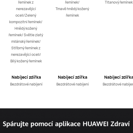
řemínek z 
řemínek/ 

Titanový řemínek
nerezavějící 
Tmavě hnědý kožený 
oceli/Zelený 
řemínek
kompozitní řemínek/ 
Hnědý kožený 
řemínek/ Světle zlatý 
milánský řemínek/ 

Stříbrný řemínek z 
nerezavějící oceli/ 

Bílý kožený řemínek
Nabíjecí zdířka
Nabíjecí zdířka
Nabíjecí zdířk
Bezdrátové nabíjení
Bezdrátové nabíjení
Bezdrátové nabíje