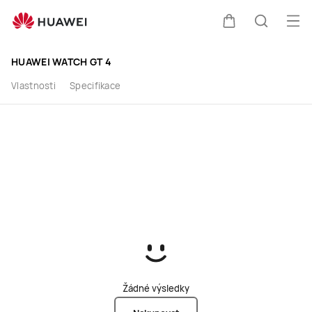
HUAWEI
Ote
Košík
Hledat
WATCH
HUAWEI WATCH GT 4
GT
Vlastnosti
Specifikace
4,
Nový
design,
Nové
zkušenosti
Žádné výsledky