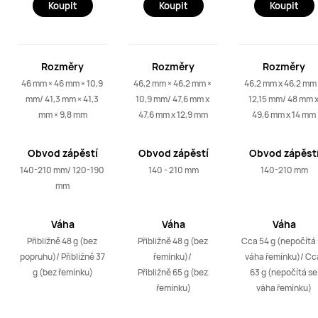
Koupit
Koupit
Koupit
Rozměry
Rozměry
Rozměry
46 mm × 46 mm × 10,9 
46,2 mm × 46,2 mm × 
46,2 mm x 46,2 mm 
mm/ 41,3 mm × 41,3 
10,9 mm/ 47,6 mm x 
12,15 mm/ 48 mm x
mm × 9,8 mm
47,6 mm x 12,9 mm
49,6 mm x 14 mm
Obvod zápěstí
Obvod zápěstí
Obvod zápěst
140-210 mm/ 120-190 
140 - 210 mm
140-210 mm
mm
Váha
Váha
Váha
Přibližně 48 g (bez 
Přibližně 48 g (bez 
Cca 54 g (nepočítá 
popruhu)/ Přibližně 37 
řemínku)/ 

váha řemínku)/ Cca
g (bez řemínku)
Přibližně 65 g (bez 
63 g (nepočítá se 
řemínku)
váha řemínku)